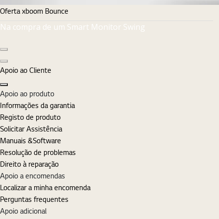
Oferta xboom Bounce
Na compra de um Smart Monitor Swing
Diapositivo anterior
Diapositivo seguinte
Apoio ao Cliente
Fechar
Apoio ao produto
Informações da garantia
Registo de produto
Solicitar Assistência
Manuais &Software
Resolução de problemas
Direito à reparação
Apoio a encomendas
Localizar a minha encomenda
Perguntas frequentes
Apoio adicional