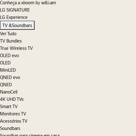
Conheça a xboom by will.i.am
LG SIGNATURE
LG Experience
TV &Soundbars
Ver Tudo
TV Bundles
True Wireless TV
OLED evo
OLED
MiniLED
QNED evo
QNED
NanoCell
4K UHD TVs
Smart TV
Monitores TV
Acessórios TV
Soundbars
Soundbar para cinema em casa