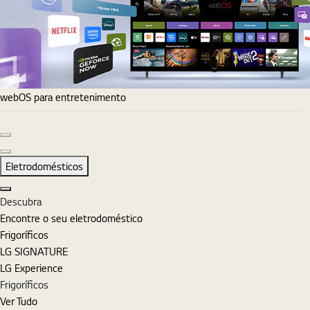
webOS para entretenimento
Diapositivo anterior
Diapositivo seguinte
Eletrodomésticos
Fechar
Descubra
Encontre o seu eletrodoméstico
Frigoríficos
LG SIGNATURE
LG Experience
Frigoríficos
Ver Tudo