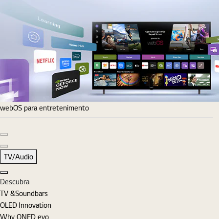
webOS para entretenimento
Diapositivo anterior
Diapositivo seguinte
TV/Audio
Fechar
Descubra
TV &Soundbars
OLED Innovation
Why QNED evo