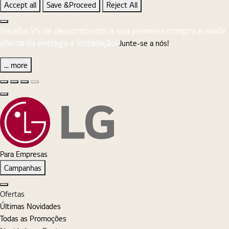
Accept all
Save &Proceed
Reject All
Close the Cookie Setting banner
Receba 5% de desconto com a sua primeira compra e ainda
oferta da entrega e instalação!
Junte-se a nós!
... more
Diapositivo anterior
Diapositivo seguinte
Pause Carousel
Play Carousel
Fechar
Para Empresas
Campanhas
Fechar
Ofertas
Últimas Novidades
Todas as Promoções