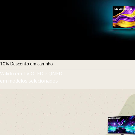
10% Desconto em carrinho
Válido em TV OLED e QNED,
em modelos selecionados