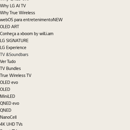
Why LG AI TV
Why True Wireless
webOS para entretenimento
NEW
OLED ART
Conheça a xboom by will.i.am
LG SIGNATURE
LG Experience
TV &Soundbars
Ver Tudo
TV Bundles
True Wireless TV
OLED evo
OLED
MiniLED
QNED evo
QNED
NanoCell
4K UHD TVs