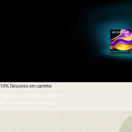
10% Desconto em carrinho
Válido em TV OLED e QNED,
em modelos selecionados