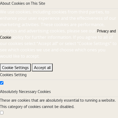
About Cookies on This Site
We use cookies, including cookies from third parties, to
enhance your user experience and the effectiveness of our
marketing activities. These cookies are performance,
analytics and advertising cookies, please see our
Privacy and
policy for further information. If you agree to all of
Cookie
our cookies select “Accept all” or select “Cookie Settings” to
see which cookies we use and choose which ones you
would like to accept.
Cookie Settings
Accept all
Cookies Setting
Absolutely Necessary Cookies
Absolutely Necessary Cookies
These are cookies that are absolutely essential to running a website.
This category of cookies cannot be disabled.
Functional Cookies