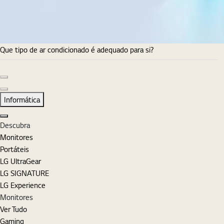
Que tipo de ar condicionado é adequado para si?
Diapositivo anterior
Diapositivo seguinte
Informática
Fechar
Descubra
Monitores
Portáteis
LG UltraGear
LG SIGNATURE
LG Experience
Monitores
Ver Tudo
Gaming