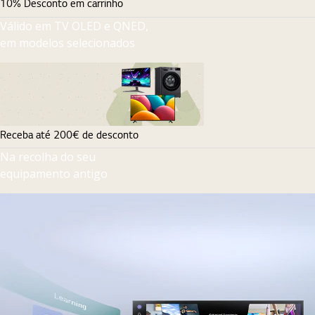
10% Desconto em carrinho
Válido em TV OLED e QNED,
em modelos selecionados
Receba até 200€ de desconto
Na recolha do seu
equipamento antigo