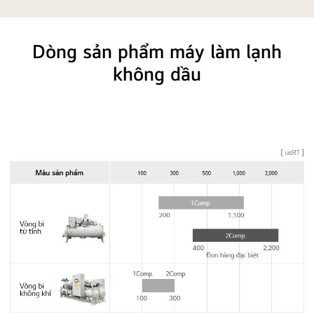
tâm
tối
ưu
Dòng sản phẩm máy làm lạnh
không dầu