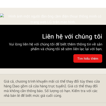
Biểu
đồ
dòng
sản
phẩm
Liên hệ với chúng tôi
Máy
Vui lòng liên hệ với chúng tôi để biết thêm thông tin về sản
làm
phẩm và chúng tôi sẽ sớm liên lạc lại với bạn.
lạnh
không
Tìm hiểu thêm
Liên
dầu
hệ
với
của
chúng
LG
tôi
bao
Giá cả, chương trình khuyến mãi có thể thay đổi tùy theo cửa
gồm
hàng (bao gồm cả cửa hàng trực tuyến). Giá có thể thay đổi
máy
mà không cần thông báo. Số lượng có hạn. Kiểm tra với các
làm
nhà bán lẻ để biết mức giá cuối cùng.
lạnh