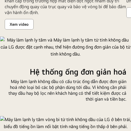
khẩn cấp trong trường hợp mất điện đột ngột nhằm duy trì
ứn
chuyển động quay của trục quay và bảo vệ vòng bi để bảo đảm
vận hành ổn định.
Xem video
Hệ thống ống đơn giản hoá
Máy làm lạnh không dầu có cấu trúc ống dẫn được đơn giản
hoá nhờ loại bỏ các bộ phận dùng tới dầu. Vì không cần phải
thay dầu hay bộ lọc nên khách hàng có thể tiết kiệm được cả
thời gian và tiền bạc.