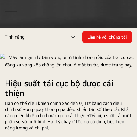
Máy
Tính năng
Liên hệ với chúng tôi
làm
bật/tắt
lạnh
menu
vòng
bi
từ
tính
Hiệu suất tải cục bộ được cải
không
dầu
thiện
của
Bạn có thể điều khiển chính xác đến 0,1Hz bằng cách điều
LG,
chỉnh số vòng quay thông qua điều khiển tần số theo tải. Khả
có
năng điều khiển chính xác giúp cải thiện 51% hiệu suất tải một
tông
phần so với mô hình Hai kỳ chạy ở tốc độ cố định, tiết kiệm
màu
năng lượng và chi phí.
xám