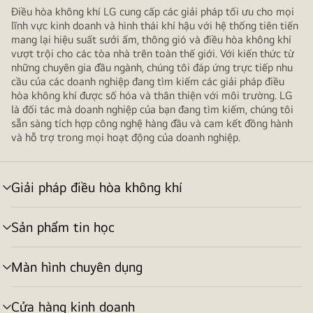
ổ
Điều hòa không khí LG cung cấp các giải pháp tối ưu cho mọi
trục
lĩnh vực kinh doanh và hình thái khí hậu với hệ thống tiên tiến
từ
mang lại hiệu suất sưởi ấm, thông gió và điều hòa không khí
tính,
vượt trội cho các tòa nhà trên toàn thế giới. Với kiến thức từ
những chuyên gia đầu ngành, chúng tôi đáp ứng trực tiếp nhu
tên
cầu của các doanh nghiệp đang tìm kiếm các giải pháp điều
model
hòa không khí được số hóa và thân thiện với môi trường. LG
chi
là đối tác mà doanh nghiệp của bạn đang tìm kiếm, chúng tôi
tiết
sẵn sàng tích hợp công nghệ hàng đầu và cam kết đồng hành
và
và hỗ trợ trong mọi hoạt động của doanh nghiệp.
usRT.
Giải pháp điều hòa không khí
bật/tắt
menu
Sản phẩm tin học
bật/tắt
menu
Màn hình chuyên dụng
bật/tắt
menu
Cửa hàng kinh doanh
bật/tắt