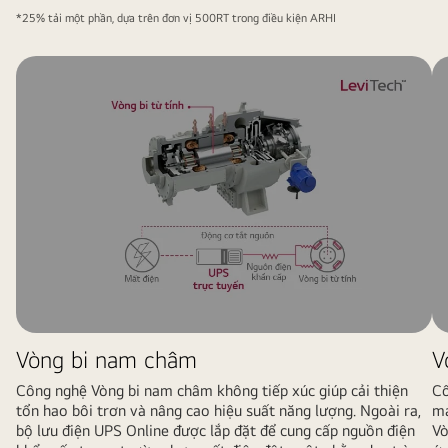
và
*25% tải một phần, dựa trên đơn vị 500RT trong điều kiện ARHI
bao
gồm
các
hình
tròn
và
hình
chữ
nhật,
được
hiển
thị
ở
bên
Vòng bi nam châm
V
trái.
Công nghệ Vòng bi nam châm không tiếp xúc giúp cải thiện
Cô
tổn hao bôi trơn và nâng cao hiệu suất năng lượng. Ngoài ra,
ma
bộ lưu điện UPS Online được lắp đặt để cung cấp nguồn điện
Vò