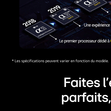
L’évolution
de
* Les spécifications peuvent varier en fonction du modèle.
chaque
processeur
d’IA
Faites 
alpha
de
2018
parfait
à
aujourd’hui
est