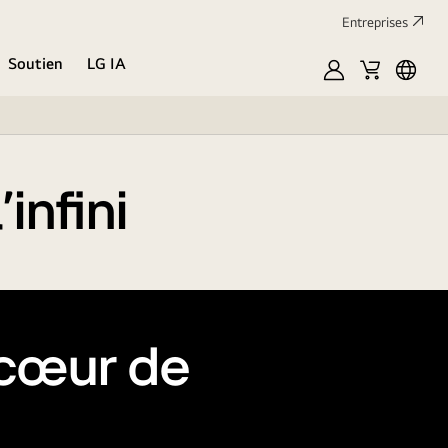
Entreprises​
Soutien
LG IA
MyLG
Cart
Englis
infini
 cœur de