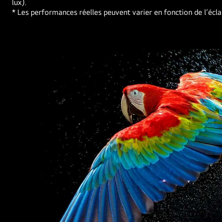
lux).
TV
* Les performances réelles peuvent varier en fonction de l’écl
fixé
au
mur.
L’écran
affiche
une
chaîne
de
montagnes
sur
fond
de
ciel
étoilé.
L’écran
est
coupé