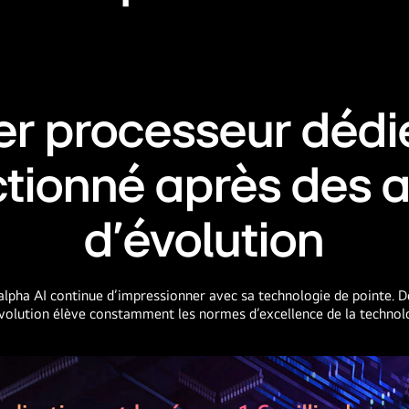
er processeur dédi
ctionné après des 
d’évolution
lpha AI continue d’impressionner avec sa technologie de pointe. D
volution élève constamment les normes d’excellence de la techno