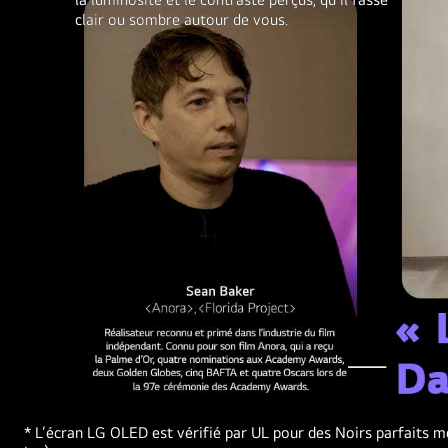
par
clair ou sombre autour de vous.
la
plus
récente.
L’hyperpersonnalisation
est
basée
sur
1,6 milliard
d’images
et
40 millions
de
points
de
données
sonores.
LG
* L’écran LG OLED est vérifié par UL pour des Noirs parfaits m
OLED