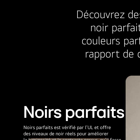
présentée.
Découvrez de
Un
texte
noir parfai
intégré
couleurs parf
indique
l’innovation
rapport de c
ou
la
mise
à
jour
du
processeur
introduite
Noirs parfaits
chaque
année,
en
Noirs parfaits est vérifié par l’UL et offre
des niveaux de noir réels pour améliorer
terminant
la luminosité et le contraste perçus, qu’il fasse