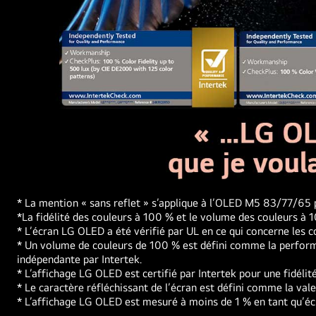
en
deux.
D’un
côté,
l’écran
est
étiqueté
Noirs
non
parfaits,
les
couleurs
Perroquet
* La mention « sans reflet » s’applique à l’OLED M5 83/77/6
sont
coloré
*La fidélité des couleurs à 100 % et le volume des couleurs à
ternes
en
* L’écran LG OLED a été vérifié par UL en ce qui concerne les
et
ultra-
* Un volume de couleurs de 100 % est défini comme la performan
grises,
indépendante par Intertek.
haute
les
* L’affichage LG OLED est certifié par Intertek pour une fidé
définition
* Le caractère réfléchissant de l’écran est défini comme la va
étoiles
sur
* L’affichage LG OLED est mesuré à moins de 1 % en tant qu’écr
à
fond