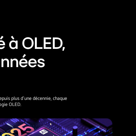
é à OLED,
années
epuis plus d’une décennie, chaque
logie OLED.