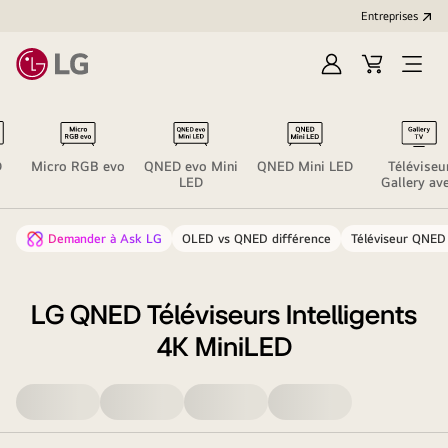
Entreprises​
Ouvrir
Cart
Open
session
Menu
D
Micro RGB evo
QNED evo Mini
QNED Mini LED
Téléviseu
LED
Gallery av
cadre
Demander à Ask LG
OLED vs QNED différence
Téléviseur QNED 
LG QNED Téléviseurs Intelligents
4K MiniLED