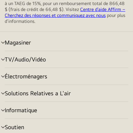
à un TAEG de 15%, pour un remboursement total de 866,48
$ (frais de crédit de 66,48 $). Visitez
Centre d’aide Affirm –
Cherchez des réponses et communiquez avec nous
pour plus
d’informations.
Magasiner
menu
basculement
TV/Audio/Vidéo
menu
basculement
Électroménagers
menu
basculement
Solutions Relatives a L'air
menu
basculement
Informatique
menu
basculement
Soutien
menu