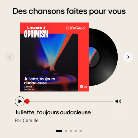
Des chansons faites pour vous
P
N
r
e
e
x
v
t
i
o
u
s
Juliette, toujours audacieuse
Ton art, notre joie
Vos histoires me manquent
Ta voix illumine tout
Sourire toujours
Par Camille