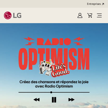
Entreprises​
O
C
O
u
a
p
v
r
e
r
t
n
i
M
r
e
s
n
e
u
s
s
i
o
n
Créez des chansons et répandez la joie
avec Radio Optimism