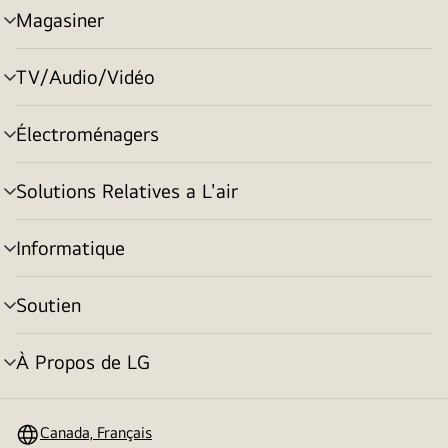
Magasiner
menu
basculement
TV/Audio/Vidéo
menu
basculement
Électroménagers
menu
basculement
Solutions Relatives a L'air
menu
basculement
Informatique
menu
basculement
Soutien
menu
basculement
À Propos de LG
menu
basculement
Canada, Français