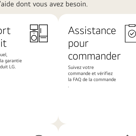
aide dont vous avez besoin​.
ort
Assistance
it
pour
commander
uel,
la garantie
uit LG.​
Suivez votre
commande et vérifiez
la FAQ de la commande​
.
En
savoir
plus