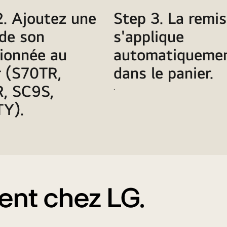
2. Ajoutez une
Step 3. La remi
 de son
s'applique
tionnée au
automatiqueme
r (S70TR,
dans le panier.
, SC9S,
.
Y).
ent chez LG.