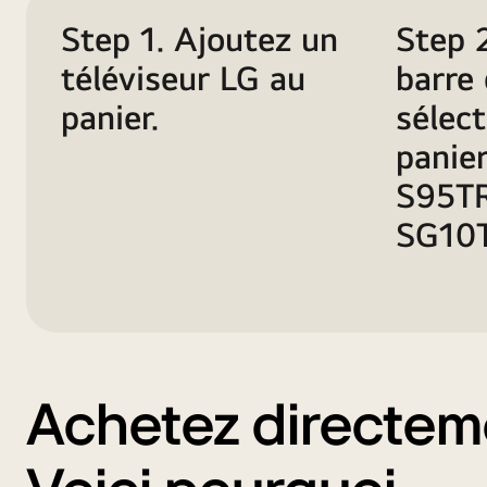
son
Step 1. Ajoutez un
Step 
sélectionnée
téléviseur LG au
barre
panier.
sélec
panie
S95TR
SG10T
Achetez directem