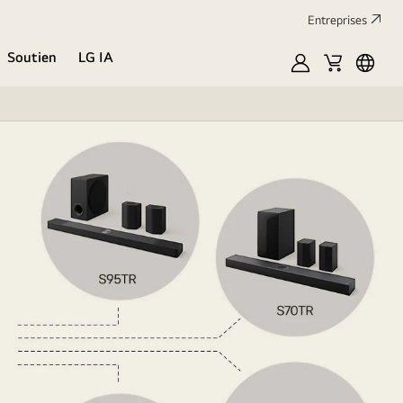
Entreprises​
Soutien
LG IA
MyLG
Cart
Englis