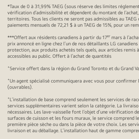
*Taux de 0 à 31,99% TAEG (sous réserve des limites réglementa
vérification d’admissibilité et dépendent du montant de l’achat
territoires. Tous les clients ne seront pas admissibles au TAE
paiements mensuels de 72,21 $ à un TAEG de 15%, pour un remb
er
***Offert aux résidents canadiens à partir du 17
mars à l’acha
prix annoncé en ligne chez l’un de nos détaillants LG canadien
protection, aux produits achetés tels quels, aux articles remis
accessibles au public. Offert à l’achat de quantités
+
Service offert dans la région du Grand Toronto et du Grand Va
+
Un agent spécialisé communiquera avec vous pour confirmer l’
(ouvrables).
+
L’installation de base comprend seulement les services de racc
services supplémentaires varient selon la catégorie. La livraiso
nécessaires. Les lave-vaisselle font l’objet d’une vérification de
surfaces de cuisson et les fours muraux, le service comprend le 
première pièce sèche ou dans la pièce de votre choix. Les servic
livraison et au déballage. L’installation haut de gamme compren