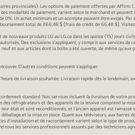
ires provinciales). Les options de paiement offertes par Affirm C
, des modalités de paiement, varient selon le marchand et peuvent 
G de 0%. Un achat minimum et un acompte peuvent être exigés. Par 
oursement total de 866,48 $ (frais de crédit de 66,48 $). Visite
t de nouveaux produits LG au LG.ca dans les quinze (15) jours civi
s autorisés. Des exclusions s’appliquent, y compris aux services de
 à neuf et aux articles dont la boîte a été ouverte, de même qu’aux
ncouver. D’autres conditions peuvent s’appliquer.
heure de livraison souhaitée. Livraison rapide dès le lendemain, a
ordement standard. Nos services incluent la livraison de votre produ
n des réfrigérateurs et des appareils de la lessive comprend la mise
 leur état et sont reconditionnés, et l’ancien appareil est ramassé s’
déballage et la mise en place. Quant aux téléviseurs, aux barres de
es d’installation et de raccordement varient selon le type de produi
d tous les services professionnels assurés par des techniciens agr