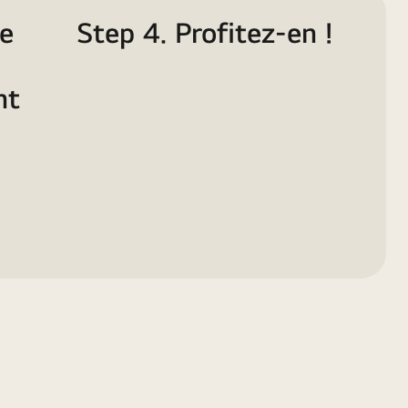
se
Step 4. Profitez-en !
nt