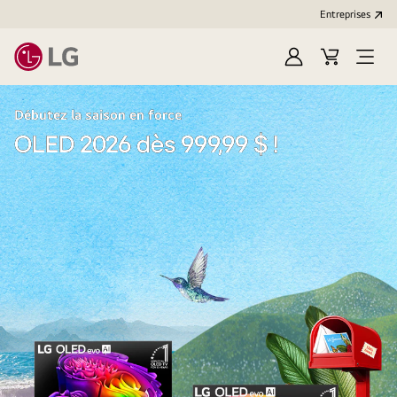
Entreprises​
Ouvrir
Cart
Open
session
Menu
Débutez la saison en force
OLED 2026 dès 999,99 $ !