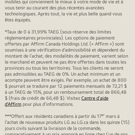
mobiles qui conviennent le mieux à votre mode de vie et à
vous tenir au courant des plus récentes avancées
technologiques. Après tout, la vie et plus belle quand vous
êtes équipés.
*Taux de 0 à 31,99% TAEG (sous réserve des limites
réglementaires provinciales). Les options de paiement
offertes par Affirm Canada Holdings Ltd. (« Affirm ») sont
soumises à une vérification d’admissibilité et dépendent du
montant de l’achat, des modalités de paiement, varient selon
le marchand et peuvent ne pas être offertes dans toutes les
provinces ou tous les territoires. Tous les clients ne seront
pas admissibles au TAEG de 0%. Un achat minimum et un
acompte peuvent être exigés. Par exemple, un achat de 800
$ pourrait se traduire par 12 paiements mensuels de 72,21 $
à un TAEG de 15%, pour un remboursement total de 866,48
$ (frais de crédit de 66,48 $). Visitez
Centre d'aide
d'Affirm
pour plus d’informations.
er
***Offert aux résidents canadiens à partir du 17
mars à
l’achat de nouveaux produits LG au LG.ca dans les quinze (15)
jours civils suivant la livraison de la commande,
comparativement à un prix annoncé en ligne chez l’un de nos