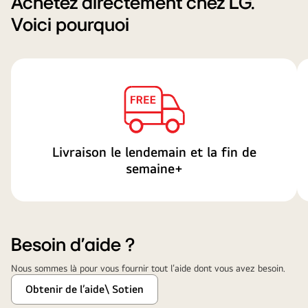
Achetez directement chez LG.
et
Voici pourquoi
S
à
un
nouveau
prix
réduit
dès
1 099,99 $
Livraison le lendemain et la fin de
semaine+
Besoin d'aide ?
Nous sommes là pour vous fournir tout l’aide dont vous avez besoin​.
Obtenir de l’aide\ Sotien