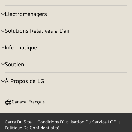
basculement
Électroménagers
menu
basculement
Solutions Relatives a L'air
menu
basculement
Informatique
menu
basculement
Soutien
menu
basculement
À Propos de LG
menu
basculement
Canada, Français
Carte Du Site
Conditions D’utilisation Du Service LGE
Politique De Confidentialité