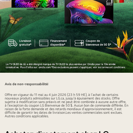
Donnez
vie
Avis de non-responsabilité:
au
Offre en vigueur du 11 mai au 4 juin 2026 (23 h 59 HE), à l’achat de certains
cinéma
nouveaux produits admissibles sur LG.ca, jusqu’à épuisement des stocks. Offre
sujette à modification sans préavis et ne peut être combinée à aucune autre offre,
maison
à l’exception du coupon LG Bienvenue de 50 $. Aucun bon de commande différée. En
raison de la forte demande et des retards mondiaux d’approvisionnement, il est
4K
difficile de garantir les dates de livraison.Les ventes commerciales sont exclues.
Autres conditions applicables.
avec
CineBeam
Q