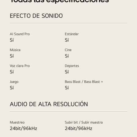
un
con
fondo
la
EFECTO DE SONIDO
beige
frase
con
"Barra
árboles
AI Sound Pro
Estándar
de
Sí
Sí
ilustrados.
sonido
Logotipo
Música
Cine
LG
de
Sí
Sí
con
estrella
tela
Voz clara Pro
Deportes
de
Sí
Sí
reciclada"
energía
debajo.
Juego
Bass Blast / Bass Blast +
Logotipo
Sí
Sí
del
producto
AUDIO DE ALTA RESOLUCIÓN
ecológico
SGS
Muestreo
Subir bit / Subir muestra
24bit/96kHz
24bit/96kHz