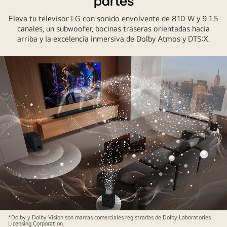
partes
representan
LG
ondas
Eleva tu televisor LG con sonido envolvente de 810 W y 9.1.5
con
sonoras
canales, un subwoofer, bocinas traseras orientadas hacia
tres
arriba y la excelencia inmersiva de Dolby Atmos y DTS:X.
se
pantallas
proyectan
de
hacia
TV
arriba
diferentes
y
arriba.
hacia
Uno
abajo
muestra
desde
una
la
película,
barra
otro
de
muestra
sonido
un
y
concierto
el
y
televisor,
el
El
*Dolby y Dolby Vision son marcas comerciales registradas de Dolby Laboratories
creando
Licensing Corporation.