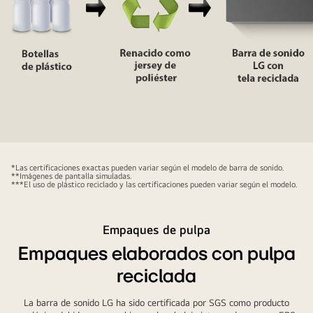
barra
de
sonido
delante.
Una
observación
inclinada
de
la
Un
parte
pictograma
*Las certificaciones exactas pueden variar según el modelo de barra de sonido.
trasera
**Imágenes de pantalla simuladas.
muestra
***El uso de plástico reciclado y las certificaciones pueden variar según el modelo.
del
botellas
marco
de
metálico
Empaques de pulpa
plástico
de
con
Empaques elaborados con pulpa
la
la
reciclada
barra
palabra
de
"botellas
La barra de sonido LG ha sido certificada por SGS como producto
sonido