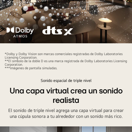
mostrando
ondas
una
sonoras
imagen
se
en
disparan
pantalla
hacia
con
arriba
una
Se
y
actuación
reproduce
hacia
*Dolby y Dolby Vision son marcas comerciales registradas de Dolby Laboratories
musical.
Licensing Corporation.
una
adelante
**El símbolo de la doble D es una marca registrada de Dolby Laboratories Licensing
Dos
Corporation.
película
desde
***Imágenes de pantalla simuladas.
ramas
en
la
de
Sonido espacial de triple nivel
un
barra
ondas
televisor
Una capa virtual crea un sonido
de
sonoras
LG
sonido.
blancas
realista
OLED
Un
formadas
y
El sonido de triple nivel agrega una capa virtual para crear
subwoofer
por
una cúpula sonora a tu alrededor con un sonido más rico.
una
crea
gotas
barra
un
se
de