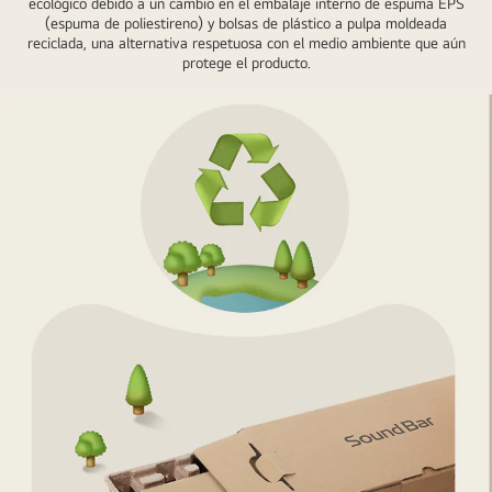
ecológico debido a un cambio en el embalaje interno de espuma EPS
de
con
(espuma de poliestireno) y bolsas de plástico a pulpa moldeada
plástico"
las
reciclada, una alternativa respetuosa con el medio ambiente que aún
debajo.
protege el producto.
palabras
Una
"Plástico
flecha
reciclado"
del
que
lado
indican
derecho
el
apunta
borde
a
del
un
marco.
símbolo
de
reciclaje
con
la
frase
"Reborn
as