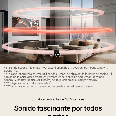
efecto
proyectan
sonido
de
desde
LG
sonido
la
en
desde
barra
un
abajo.
de
apartamento
sonido
moderno
y
de
un
la
subwoofer
ciudad
crea
Pausar
en
un
video
una
*El sonido espacial de triple nivel está disponible a través de los modos Cine y AI
efecto
Sound Pro.
vista
**La capa intermedia se crea utilizando el canal de altavoz de la barra de sonido. El
de
sonido de los altavoces frontales y frontales se sintetiza para crear un campo
en
sonoro. Si no hay un altavoz trasero, no se puede crear el campo trasero.
sonido
***Imágenes de pantalla simuladas.
ángulo
****Si no hay un altavoz trasero, no se puede crear el campo trasero.
desde
lateral.
abajo.
Cuentas
Sonido envolvente de 9.1.5 canales
Barra
blancas
Sonido fascinante por todas
de
que
sonido