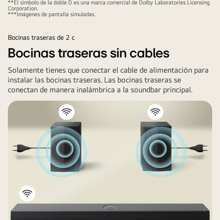
otro
televisor
**El símbolo de la doble D es una marca comercial de Dolby Laboratories Licensing
una
Corporation.
muestra
LG,
***Imágenes de pantalla simuladas.
cúpula
un
la
de
noticiero.
barra
Bocinas traseras de 2 c
sonido
Debajo
de
Bocinas traseras sin cables
en
de
sonido
el
Solamente tienes que conectar el cable de alimentación para
la
LG,
espacio.
instalar las bocinas traseras. Las bocinas traseras se
barra
las
Logotipo
conectan de manera inalámbrica a la soundbar principal.
de
parlantes
de
sonido,
bocinas
Dolby
hay
traseras
Atmos
tres
y
Logotipo
íconos
un
DTS
para
subwoofer
X
mostrar
se
cada
encuentran
género.
en
la
sala