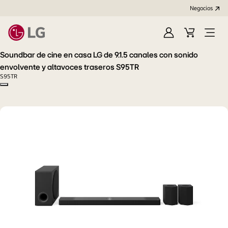
Negocios
Iniciar
Carrito
Open
sesión/Regístrat
de
Menu
Soundbar de cine en casa LG de 9.1.5 canales con sonido
compras
envolvente y altavoces traseros S95TR
S95TR
Copy model name