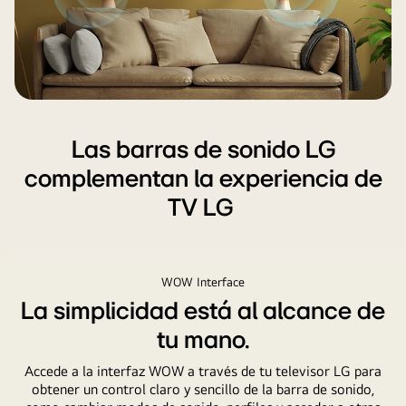
sonido
y
los
parlantes
traseros,
recorriendo
el
Las barras de sonido LG
sofá
complementan la experiencia de
y
TV LG
el
espacio
habitable.
Un
WOW Interface
subwoofer
La simplicidad está al alcance de
Está
tu mano.
creando
un
Accede a la interfaz WOW a través de tu televisor LG para
efecto
obtener un control claro y sencillo de la barra de sonido,