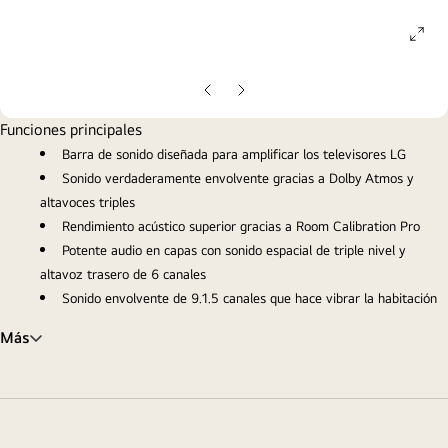
ope
gall
pop
Diapositiva
Siguiente
anterior
diapositiva
Funciones principales
Barra de sonido diseñada para amplificar los televisores LG
Sonido verdaderamente envolvente gracias a Dolby Atmos y
altavoces triples
Rendimiento acústico superior gracias a Room Calibration Pro
Potente audio en capas con sonido espacial de triple nivel y
altavoz trasero de 6 canales
Sonido envolvente de 9.1.5 canales que hace vibrar la habitación
Más