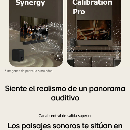
esquina.
Gotas
blancas
se
proyectan
desde
el
centro
y
los
El
*Imágenes de pantalla simuladas.
extremos
control
de
remoto
Siente el realismo de un panorama
la
LG
barra
auditivo
apunta
de
hacia
sonido
un
como
Canal central de salida superior
televisor
una
Los paisajes sonoros te sitúan en
LG
cascada,