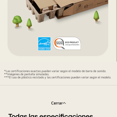
Polyester
Jersey"
debajo.
Una
flecha
del
lado
derecho
apunta
a
El
la
empaque
*Las certificaciones exactas pueden variar según el modelo de barra de sonido.
parte
**Imágenes de pantalla simuladas.
de
***El uso de plástico reciclado y las certificaciones pueden variar según el modelo.
izquierda
la
de
barra
una
de
barra
sonido
Cerrar
de
LG
sonido
tiene
Todas las especificaciones
LG