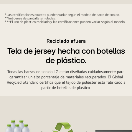
Hay
una
*Las certificaciones exactas pueden variar según el modelo de barra de sonido.
**Imágenes de pantalla simuladas.
perspectiva
***El uso de plástico reciclado y las certificaciones pueden variar según el modelo.
frontal
de
Reciclado afuera
la
barra
Tela de jersey hecha con botellas
de
de plástico.
sonido
detrás
Todas las barras de sonido LG están diseñadas cuidadosamente para
garantizar un alto porcentaje de materiales recuperados. El Global
y
Recycled Standard certifica que el tejido de poliéster está fabricado a
una
partir de botellas de plástico.
representación
con
marco
metálico
de
la