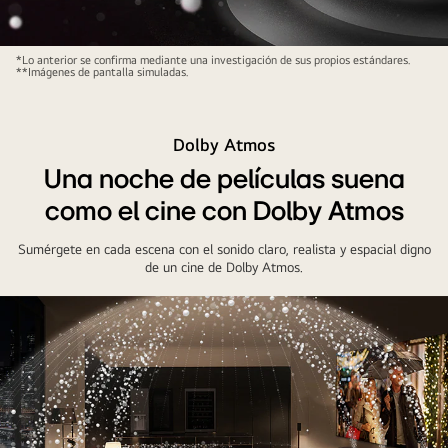
La
barra
LG
*Lo anterior se confirma mediante una investigación de sus propios estándares.
de
**Imágenes de pantalla simuladas.
TV
sonido
y
LG,
LG
el
Dolby Atmos
Soundbar
televisor
Una noche de películas suena
en
LG
una
como el cine con Dolby Atmos
y
sala
el
negra
Sumérgete en cada escena con el sonido claro, realista y espacial digno
subwoofer
de un cine de Dolby Atmos.
interpretando
se
una
encuentran
actuación
en
musical.
una
Gotas
sala
blancas
de
que
estar
representan