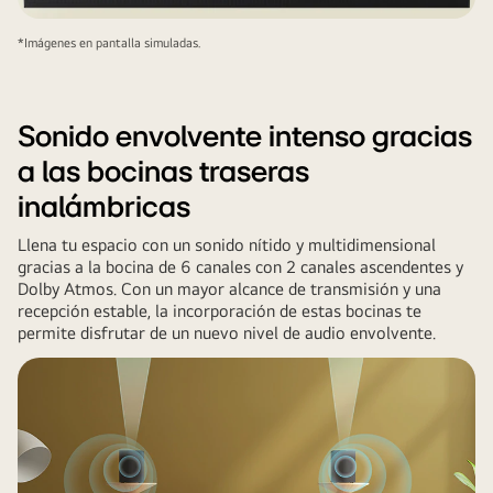
de
un
*Imágenes en pantalla simuladas.
rascacielos,
reproduciendo
un
Sonido envolvente intenso gracias
concierto
a las bocinas traseras
musical.
Ondas
inalámbricas
sonoras
Llena tu espacio con un sonido nítido y multidimensional
blancas
gracias a la bocina de 6 canales con 2 canales ascendentes y
formadas
Dolby Atmos. Con un mayor alcance de transmisión y una
por
recepción estable, la incorporación de estas bocinas te
gotas
permite disfrutar de un nuevo nivel de audio envolvente.
se
proyectan
desde
la
barra
de