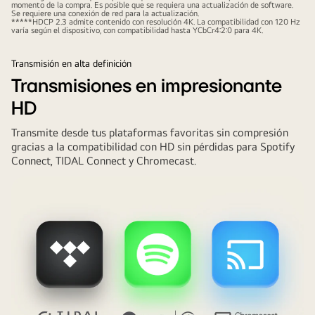
momento de la compra. Es posible que se requiera una actualización de software.
LG
Se requiere una conexión de red para la actualización.
*****HDCP 2.3 admite contenido con resolución 4K. La compatibilidad con 120 Hz
TV
varía según el dispositivo, con compatibilidad hasta YCbCr4:2:0 para 4K.
se
muestran
Transmisión en alta definición
juntos.
Transmisiones en impresionante
En
HD
la
pantalla
Transmite desde tus plataformas favoritas sin compresión
se
gracias a la compatibilidad con HD sin pérdidas para Spotify
Connect, TIDAL Connect y Chromecast.
muestra
un
juego
de
carreras
de
coches.