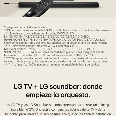
El
control
*Imágenes de pantalla simuladas.
**El uso del control remoto de LG TV está limitado a ciertas funciones únicamente.
remoto
*** Televisores compatibles con interfaz WOW: OLED
M4/G4/C4/B4/M3/G3/C3/B3/A3/Z2/G2/C2/CS/B2/A2, QNED
LG
99/95/90/85/80/ 75, NANO 80/77/75, UHD UT90/UT80/UT73/UR/UQ. Los
televisores compatibles con FHD 63 pueden variar según el año de lanzamiento.
apunta
**** Televisores compatibles con WOW Orchestra: OLED
M4/G4/C4/B4/Z3/M3/G3/C3/B3/A3/Z2/G2/C2/CS/B2/A2, QNED
hacia
99/95/90/85 /80. Los televisores compatibles pueden variar según el año de
lanzamiento. Soporte QNED 80 limitado a los modelos 2022 y 2023.
un
*****Tenga en cuenta que es posible que los servicios no estén disponibles en el
momento de la compra. Se requiere una conexión de red para las actualizaciones.
televisor
******La interfaz WOW puede variar según el modelo de barra de sonido.
LG
con
la
LG TV + LG soundbar: donde
barra
empieza la orquesta.
de
sonido
Las LG TV y las LG Soundbar se complementan para crear una sinergia
LG
increíble. WOW Orchestra combina las bocinas de la TV y de la
debajo.
soundbar para ofrecer un sonido más rico que ocupa toda la habitación,