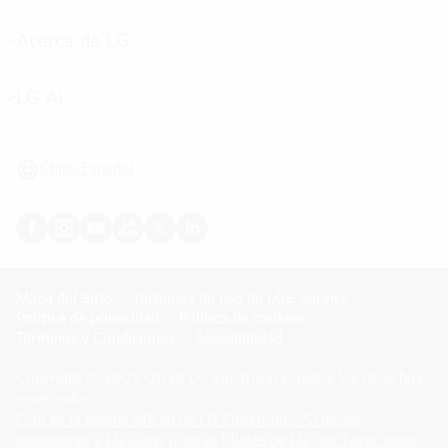
de
menú
Acerca de LG
cambiar
de
menú
LG AI
cambiar
de
menú
Chile, Español
Mapa del Sitio
Términos de uso de LGE Service
Política de privacidad
Política de cookies
Términos y Condiciones
Accesibilidad
Copyright © 2009-2024 LG Electronics. Todos los derechos
reservados
Esta es la página oficial de LG Electronics. Si desea
conectarse a LG Corp. u otras filiales de LG, por favor haga