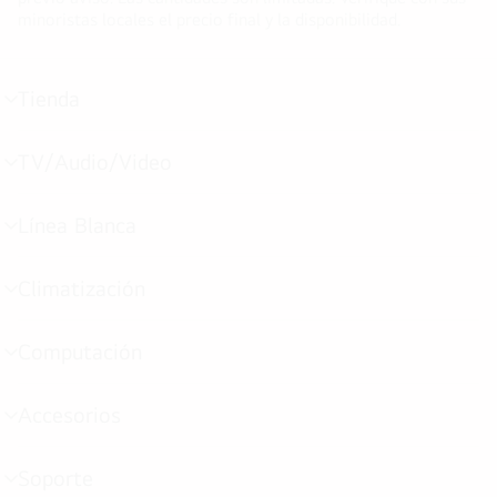
minoristas locales el precio final y la disponibilidad.
Tienda
cambiar
de
menú
TV/Audio/Video
cambiar
de
menú
Línea Blanca
cambiar
de
menú
Climatización
cambiar
de
menú
Computación
cambiar
de
menú
Accesorios
cambiar
de
menú
Soporte
cambiar