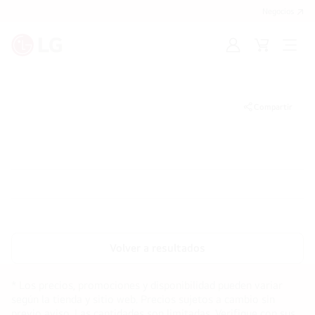
Negocios
Iniciar
Carrito
Open
sesión/Regístrat
de
Menu
compras
Compartir
Volver a resultados
* Los precios, promociones y disponibilidad pueden variar
según la tienda y sitio web. Precios sujetos a cambio sin
previo aviso. Las cantidades son limitadas. Verifique con sus