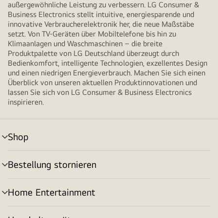
außergewöhnliche Leistung zu verbessern. LG Consumer &
Business Electronics stellt intuitive, energiesparende und
innovative Verbraucherelektronik her, die neue Maßstäbe
setzt. Von TV-Geräten über Mobiltelefone bis hin zu
Klimaanlagen und Waschmaschinen – die breite
Produktpalette von LG Deutschland überzeugt durch
Bedienkomfort, intelligente Technologien, exzellentes Design
und einen niedrigen Energieverbrauch. Machen Sie sich einen
Überblick von unseren aktuellen Produktinnovationen und
lassen Sie sich von LG Consumer & Business Electronics
inspirieren.
Shop
Menü
umschalten
Bestellung stornieren
Menü
umschalten
Home Entertainment
Menü
umschalten