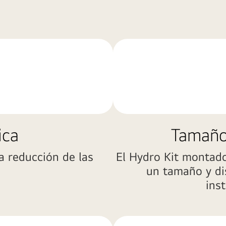
ica
Tamaño
a reducción de las
El Hydro Kit montado
un tamaño y di
inst