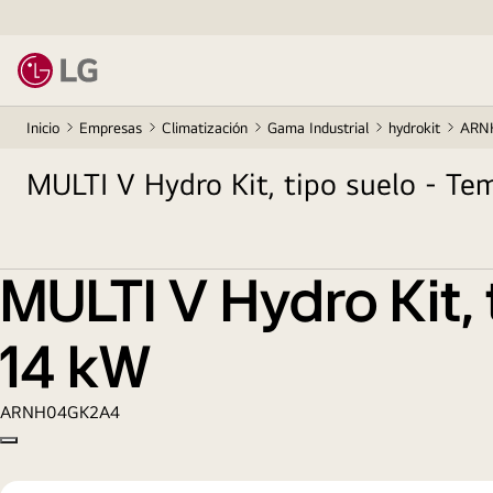
Inicio
Empresas
Climatización
Gama Industrial
hydrokit
ARN
MULTI V Hydro Kit, tipo suelo - T
MULTI V Hydro Kit,
14 kW
ARNH04GK2A4
Copy model name