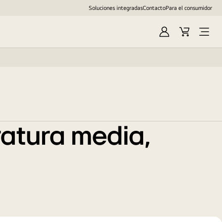
Soluciones integradas
Contacto
Para el consumidor
Iniciar
Cesta
Abrir
sesión
de
menú
compra
ratura media,