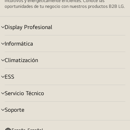
intuitivos y energéticamente eficientes. Conoce las
oportunidades de tu negocio con nuestros productos B2B LG.
Display Profesional
Alternar
menú
Informática
Alternar
menú
Climatización
Alternar
menú
ESS
Alternar
menú
Servicio Técnico
Alternar
menú
Soporte
Alternar
menú