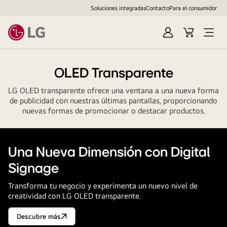
Soluciones integradas
Contacto
Para el consumidor
Iniciar
Cesta
Abrir
sesión
de
menú
compra
OLED Transparente
LG OLED transparente ofrece una ventana a una nueva forma
de publicidad con nuestras últimas pantallas, proporcionando
nuevas formas de promocionar o destacar productos.
Una Nueva Dimensión con Digital
Signage
Transforma tu negocio y experimenta un nuevo nivel de
creatividad con LG OLED transparente.
Descubre más
Una
Nueva