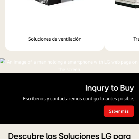
Soluciones de ventilación
Tr
Inqury to Buy
Escríbenos y contactaremos contigo lo antes posible.
Saber más
Inqury
to
Buy
Descubre las Soluciones LG para