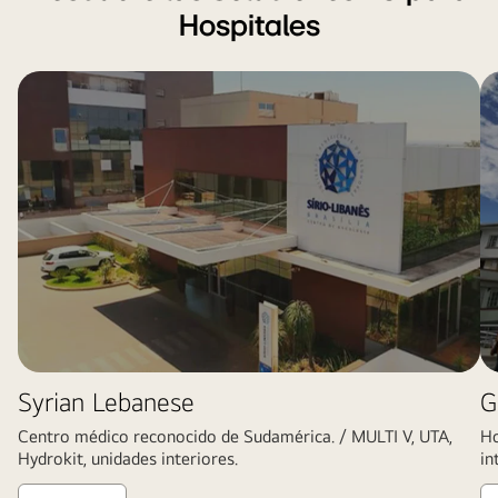
Hospitales
Syrian Lebanese
G
Centro médico reconocido de Sudamérica. / MULTI V, UTA,
Ho
Hydrokit, unidades interiores.
in