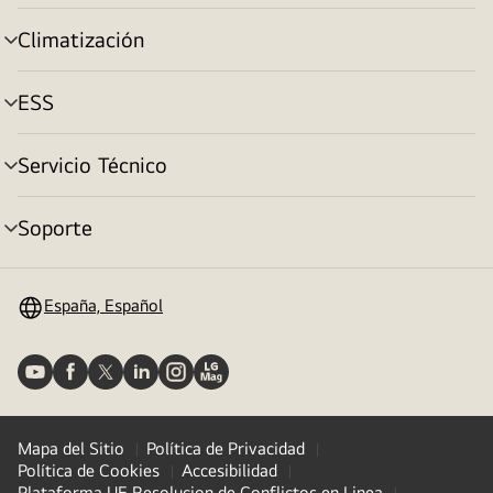
menú
Climatización
Alternar
menú
ESS
Alternar
menú
Servicio Técnico
Alternar
menú
Soporte
Alternar
menú
España, Español
Mapa del Sitio
Política de Privacidad
Política de Cookies
Accesibilidad
Plataforma UE Resolucion de Conflictos en Linea