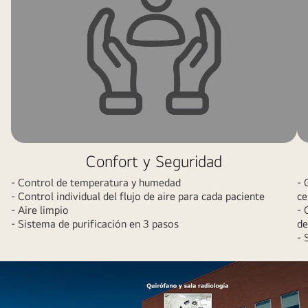
nurse
smiling
to
a
patient.
Confort y Seguridad
- Control de temperatura y humedad
- 
- Control individual del flujo de aire para cada paciente
ce
- Aire limpio
- 
- Sistema de purificación en 3 pasos
de
- 