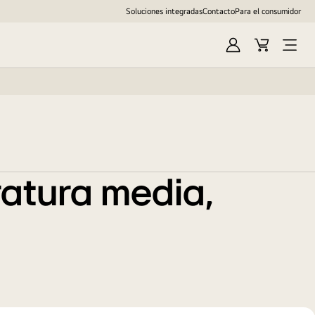
Soluciones integradas
Contacto
Para el consumidor
Iniciar
Cesta
Abrir
sesión
de
menú
compra
ratura media,