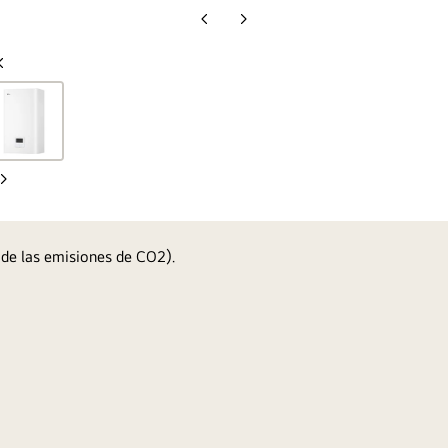
Diapositiva
Diapositiva
anterior
siguiente
Diapositiva
anterior
Diapositiva
siguiente
 de las emisiones de CO2).