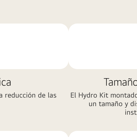
ica
Tamaño
a reducción de las
El Hydro Kit montado
un tamaño y di
inst