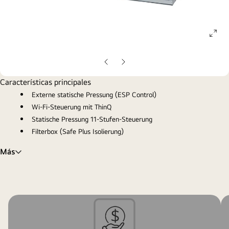
ope
gall
pop
Diapositiva
Diapositiva
anterior
siguiente
Características principales
Externe statische Pressung (ESP Control)
Wi-Fi-Steuerung mit ThinQ
Statische Pressung 11-Stufen-Steuerung
Filterbox (Safe Plus Isolierung)
Más