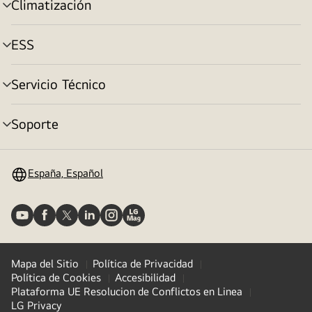
Climatización
Alternar
menú
ESS
Alternar
menú
Servicio Técnico
Alternar
menú
Soporte
Alternar
menú
España, Español
Mapa del Sitio
Política de Privacidad
Política de Cookies
Accesibilidad
Plataforma UE Resolucion de Conflictos en Linea
LG Privacy