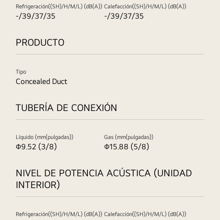
Refrigeración((SH)/H/M/L) (dB(A))
Calefacción((SH)/H/M/L) (dB(A))
-/39/37/35
-/39/37/35
PRODUCTO
Tipo
Concealed Duct
TUBERÍA DE CONEXIÓN
Líquido (mm(pulgadas))
Gas (mm(pulgadas))
Φ9.52 (3/8)
Φ15.88 (5/8)
NIVEL DE POTENCIA ACÚSTICA (UNIDAD
INTERIOR)
Refrigeración((SH)/H/M/L) (dB(A))
Calefacción((SH)/H/M/L) (dB(A))