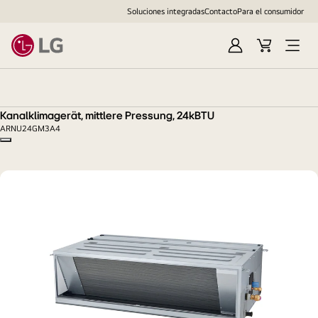
Soluciones integradas
Contacto
Para el consumidor
Iniciar
Cesta
Abrir
sesión
de
menú
Kanalklimagerät,
compra
mittlere
Pressung,
Kanalklimagerät, mittlere Pressung, 24kBTU
24kBTU
ARNU24GM3A4
Copy model name