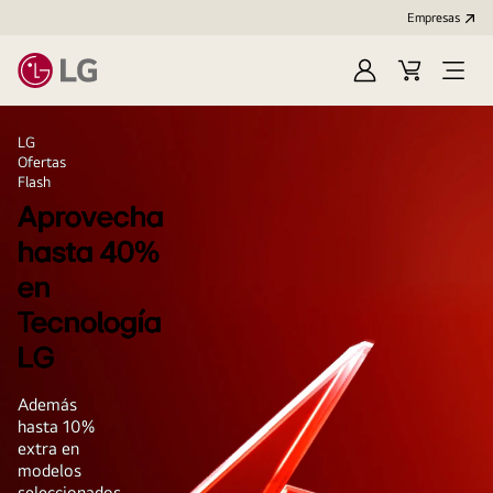
Empresas
Iniciar
Carrito
Open
Sesión
de
Menu
LG
compra
LG
Ofertas
Flash
Aprovecha
hasta 40%
en
Tecnología
LG
Además
hasta 10%
extra en
modelos
seleccionados