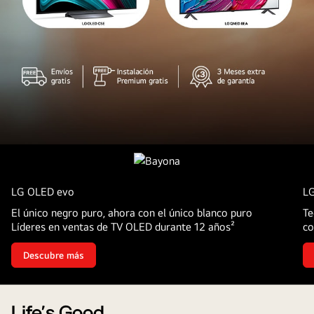
TV
OLED
LG OLED evo
L
El único negro puro, ahora con el único blanco puro
Te
Líderes en ventas de TV OLED durante 12 años²
co
Descubre más
Life's Good