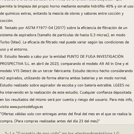
permite la limpieza del propio horno mediante esmalte hidrófilo 40% y sin el uso
de químicos extras, evitando la mezcla de olores y sabores entre cocción y
cocción.
8. Testado por ASTM F1977-04 (2017) sobre la eficiencia de filtración de un
sistema de aspiradora (tamaño de partículas de hasta 0,3 micras), en modo
Turbo (Max). La eficacia de filtrado real puede variar según las condiciones de
uso y el entorno.
9. Estudio llevado a cabo por la entidad PUNTO DE FUGA INVESTIGACIÓN
PROSPECTIVA S.L. en abril de 2023, comparando el modelo A9 All In One y el
modelo V15 Detect de un tercer fabricante. Estudio técnico hecho considerando
m2 aspirados, utilizando de forma alterna ambas baterías y en modo normal.
Estudio realizado sobre aspirador de escoba y con batería extraíble. LGEES no
ha intervenido en la realización de este estudio. Cualquier confianza depositada
en los resultados del mismo será por cuenta y riesgo del usuario. Para más info,
visita www.puntodefuga.es
"Ofertas válidas solo con entregas antes del final del mes en el que se realiza la
compra. (Para compras realizadas antes del día 23 del mes)"
1- La “Garantía de por vida” en los electrodomésticos LG