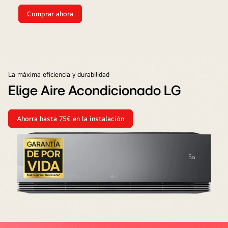
Comprar ahora
La máxima eficiencia y durabilidad
Elige Aire Acondicionado LG
Ahorra hasta 75€ en la instalación
Elige
Aire
Acondicionado
LG
artcool