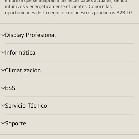
empresa que se adaptan a las necesidades actuales, siendo
intuitivos y energéticamente eficientes. Conoce las
oportunidades de tu negocio con nuestros productos B2B LG.
Display Profesional
Alternar
menú
Informática
Alternar
menú
Climatización
Alternar
menú
ESS
Alternar
menú
Servicio Técnico
Alternar
menú
Soporte
Alternar
menú