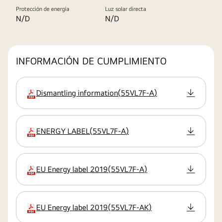
Protección de energía
Luz solar directa
N/D
N/D
INFORMACIÓN DE CUMPLIMIENTO
Dismantling information
(
55VL7F-A
)
extensión:pdf
ENERGY LABEL
(
55VL7F-A
)
extensión:pdf
EU Energy label 2019
(
55VL7F-A
)
extensión:pdf
EU Energy label 2019
(
55VL7F-AK
)
extensión:pdf