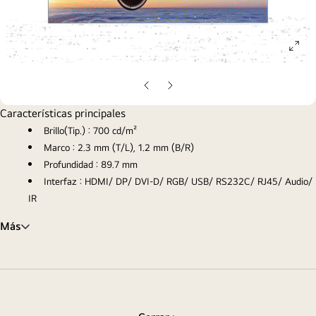
ope
gall
pop
Diapositiva
Diapositiva
anterior
siguiente
Características principales
Brillo(Tip.) : 700 cd/m²
Marco : 2.3 mm (T/L), 1.2 mm (B/R)
Profundidad : 89.7 mm
Interfaz : HDMI/ DP/ DVI-D/ RGB/ USB/ RS232C/ RJ45/ Audio/
IR
Más