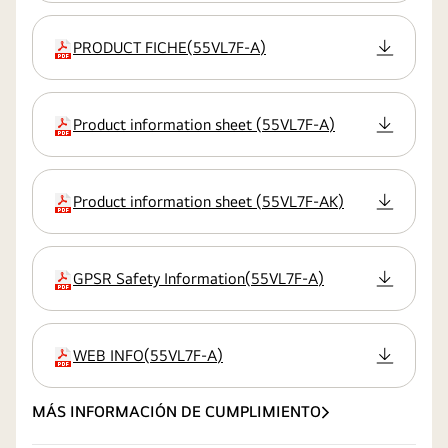
PRODUCT FICHE
(
55VL7F-A
)
extensión:pdf
Product information sheet
(
55VL7F-A
)
extensión:pdf
Product information sheet
(
55VL7F-AK
)
extensión:pdf
GPSR Safety Information
(
55VL7F-A
)
extensión:pdf
WEB INFO
(
55VL7F-A
)
extensión:pdf
MÁS INFORMACIÓN DE CUMPLIMIENTO