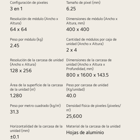
Configuración de pixeles
Tamaño de píxel (mm)
3 en 1
6.25
Resolución de módulo (Ancho x
Dimensiones de módulo (Ancho x
Altura)
Altura, mm)
64 x 64
400 x 400
Peso por módulo (kg)
Cantidad de módulos por caja de
unidad (Ancho x Altura)
2.45
2 x 4
Resolución de la carcasa de unidad
Dimensiones de la carcasa de
(Ancho x Altura)
unidad (Ancho x Altura x
Profundidad, mm)
128 x 256
800 x 1600 x 143.5
Área de la superficie de la carcasa
Peso por carcasa de unidad
de la unidad (㎡)
(Kg/unidad)
1.280
40.0
Peso por metro cuadrado (kg/㎡)
Densidad física de pixeles (pixeles/
㎡)
31.3
25,600
Horizontalidad de la carcasa de la
Material de la carcasa de la unidad
unidad (mm)
Hojas de aluminio
±0.1