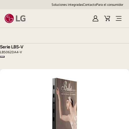
Soluciones integradas
Contacto
Para el consumidor
Iniciar
Cesta
Abrir
sesión
de
menú
Serie
compra
LBS-
V
Serie LBS-V
LBS062DA4-V
Copy model name