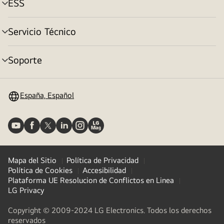
ESS
Alternar
menú
Servicio Técnico
Alternar
menú
Soporte
Alternar
menú
España, Español
Mapa del Sitio
Política de Privacidad
Política de Cookies
Accesibilidad
Plataforma UE Resolucion de Conflictos en Linea
LG Privacy
Copyright © 2009-2024 LG Electronics. Todos los derechos
reservados