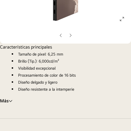
ope
gall
pop
Diapositiva
Diapositiva
anterior
siguiente
Características principales
Tamaño de píxel: 6,25 mm
Brillo (Tip.): 6,000cd/m²
Visibilidad excepcional
Procesamiento de color de 16 bits
Diseño delgado y ligero
Diseño resistente a la intemperie
Más