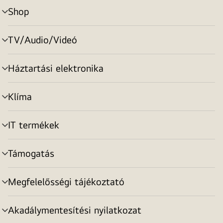
Shop
menu
toggle
TV/Audio/Videó
menu
toggle
Háztartási elektronika
menu
toggle
Klíma
menu
toggle
IT termékek
menu
toggle
Támogatás
menu
toggle
Megfelelősségi tájékoztató
menu
toggle
Akadálymentesítési nyilatkozat
menu