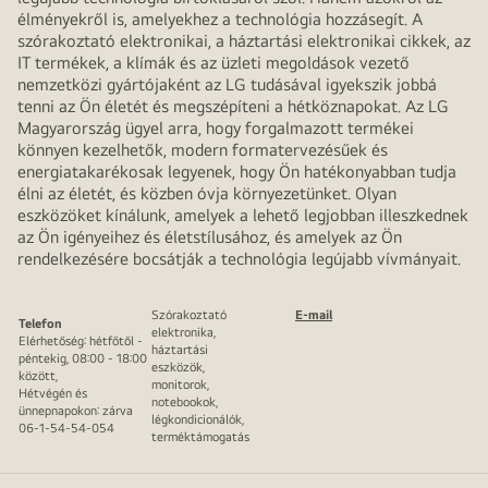
élményekről is, amelyekhez a technológia hozzásegít. A
szórakoztató elektronikai, a háztartási elektronikai cikkek, az
IT termékek, a klímák és az üzleti megoldások vezető
nemzetközi gyártójaként az LG tudásával igyekszik jobbá
tenni az Ön életét és megszépíteni a hétköznapokat. Az LG
Magyarország ügyel arra, hogy forgalmazott termékei
könnyen kezelhetők, modern formatervezésűek és
energiatakarékosak legyenek, hogy Ön hatékonyabban tudja
élni az életét, és közben óvja környezetünket. Olyan
eszközöket kínálunk, amelyek a lehető legjobban illeszkednek
az Ön igényeihez és életstílusához, és amelyek az Ön
rendelkezésére bocsátják a technológia legújabb vívmányait.
Szórakoztató
E-mail
Telefon
elektronika,
Elérhetőség: hétfőtől -
háztartási
péntekig, 08:00 - 18:00
eszközök,
között,
monitorok,
Hétvégén és
notebookok,
ünnepnapokon: zárva
légkondicionálók,
06-1-54-54-054
terméktámogatás