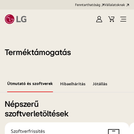
Fenntarthatóság
Vállalatoknak
Bejelentkezés
Kosár
Menü
megn
Terméktámogatás
Útmutató és szoftverek
Hibaelhárítás
Jótállás
Népszerű
szoftverletöltések
Szoftverfrissítés