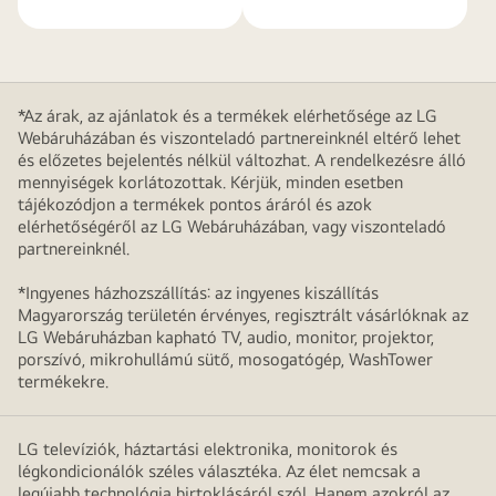
*Az árak, az ajánlatok és a termékek elérhetősége az LG
Webáruházában és viszonteladó partnereinknél eltérő lehet
és előzetes bejelentés nélkül változhat. A rendelkezésre álló
mennyiségek korlátozottak. Kérjük, minden esetben
tájékozódjon a termékek pontos áráról és azok
elérhetőségéről az LG Webáruházában, vagy viszonteladó
partnereinknél.
*Ingyenes házhozszállítás: az ingyenes kiszállítás
Magyarország területén érvényes, regisztrált vásárlóknak az
LG Webáruházban kapható TV, audio, monitor, projektor,
porszívó, mikrohullámú sütő, mosogatógép, WashTower
termékekre.
LG televíziók, háztartási elektronika, monitorok és
légkondicionálók széles választéka. Az élet nemcsak a
legújabb technológia birtoklásáról szól. Hanem azokról az