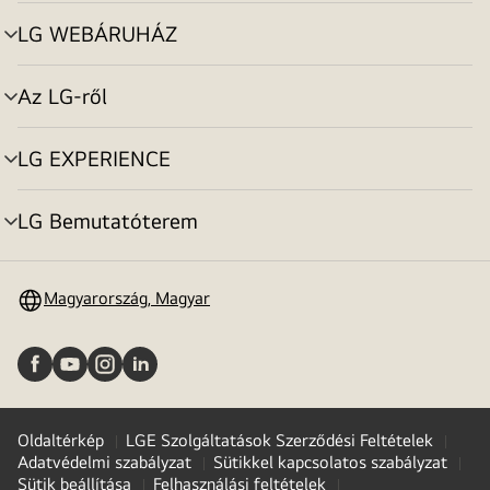
toggle
LG WEBÁRUHÁZ
menu
toggle
Az LG-ről
menu
toggle
LG EXPERIENCE
menu
toggle
LG Bemutatóterem
menu
toggle
Magyarország, Magyar
Oldaltérkép
LGE Szolgáltatások Szerződési Feltételek
Adatvédelmi szabályzat
Sütikkel kapcsolatos szabályzat
Sütik beállítása
Felhasználási feltételek