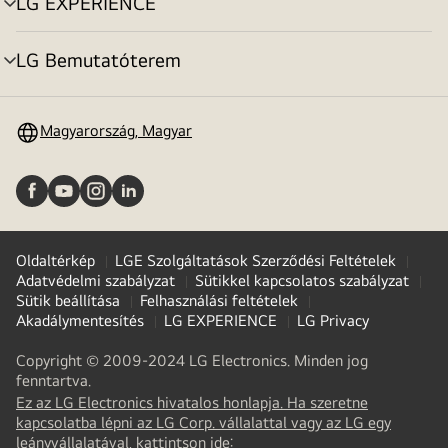
LG EXPERIENCE
menu
toggle
LG Bemutatóterem
menu
toggle
Magyarország, Magyar
Oldaltérkép
LGE Szolgáltatások Szerződési Feltételek
Adatvédelmi szabályzat
Sütikkel kapcsolatos szabályzat
Sütik beállítása
Felhasználási feltételek
Akadálymentesítés
LG EXPERIENCE
LG Privacy
Copyright © 2009-2024 LG Electronics. Minden jog
fenntartva.
Ez az LG Electronics hivatalos honlapja. Ha szeretne
kapcsolatba lépni az LG Corp. vállalattal vagy az LG egy
(
opens
leányvállalatával, kattintson ide: