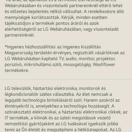
Webáruházában és viszonteladó partnereinknél eltérő lehet
és előzetes bejelentés nélkül változhat. A rendelkezésre álló
mennyiségek korlátozottak. Kérjük, minden esetben
tájékozódjon a termékek pontos áráról és azok
elérhetőségéről az LG Webáruházában, vagy viszonteladó
partnereinknél.
*Ingyenes házhozszállítás: az ingyenes kiszállítás
Magyarország területén érvényes, regisztrált vásárlóknak az
LG Webáruházban kapható TV, audio, monitor, projektor,
porszívó, mikrohullámú sütő, mosogatógép, WashTower
termékekre.
LG televíziók, háztartási elektronika, monitorok és
légkondicionálók széles választéka. Az élet nemcsak a
legújabb technológia birtoklásáról szól. Hanem azokról az
élményekről is, amelyekhez a technológia hozzásegít. A
szórakoztató elektronikai, a háztartási elektronikai cikkek, az
IT termékek, a klímák és az üzleti megoldások vezető
nemzetközi gyártójaként az LG tudásával igyekszik jobbá
tenni az Ön életét és megszépíteni a hétköznapokat. Az LG