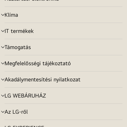
menu
toggle
Klíma
menu
toggle
IT termékek
menu
toggle
Támogatás
menu
toggle
Megfelelősségi tájékoztató
menu
toggle
Akadálymentesítési nyilatkozat
menu
toggle
LG WEBÁRUHÁZ
menu
toggle
Az LG-ről
menu
toggle