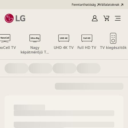
Fenntarthatóság
Vállalatoknak
Bejelentkezés
Kosár
Menü
megn
oCell TV
Nagy
UHD 4K TV
Full HD TV
TV kiegészítők
képátmérőjű TV
(70" felett)