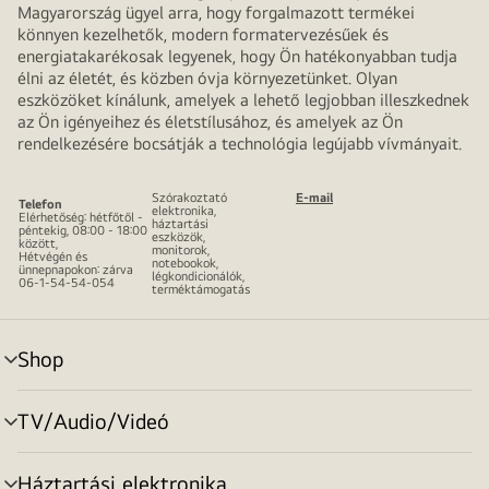
Magyarország ügyel arra, hogy forgalmazott termékei
könnyen kezelhetők, modern formatervezésűek és
energiatakarékosak legyenek, hogy Ön hatékonyabban tudja
élni az életét, és közben óvja környezetünket. Olyan
eszközöket kínálunk, amelyek a lehető legjobban illeszkednek
az Ön igényeihez és életstílusához, és amelyek az Ön
rendelkezésére bocsátják a technológia legújabb vívmányait.
Szórakoztató
E-mail
Telefon
elektronika,
Elérhetőség: hétfőtől -
háztartási
péntekig, 08:00 - 18:00
eszközök,
között,
monitorok,
Hétvégén és
notebookok,
ünnepnapokon: zárva
légkondicionálók,
06-1-54-54-054
terméktámogatás
Shop
menu
toggle
TV/Audio/Videó
menu
toggle
Háztartási elektronika