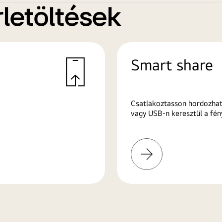
letöltések
Smart share
Csatlakoztasson hordozhat
vagy USB-n keresztül a fén
További
információk