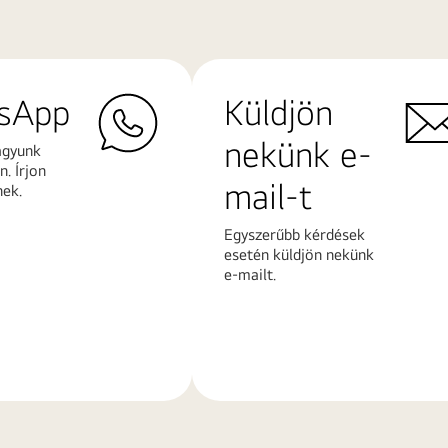
sApp
Küldjön
nekünk e-
agyunk
. Írjon
mail-t
nek.
Egyszerűbb kérdések
esetén küldjön nekünk
e-mailt.
További
k
információk