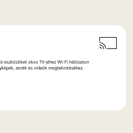
ó eszközöket okos TV-jéhez Wi-Fi hálózaton
yképek, zenék és videók megtekintéséhez.