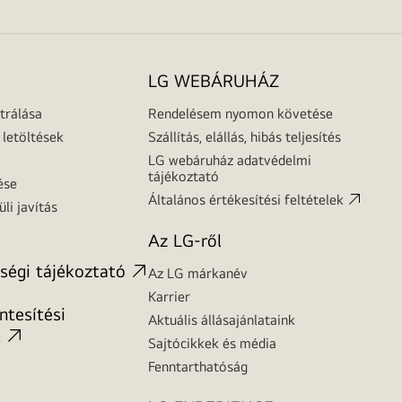
LG WEBÁRUHÁZ
trálása
Rendelésem nyomon követése
letöltések
Szállítás, elállás, hibás teljesítés
LG webáruház adatvédelmi
tájékoztató
ése
Általános értékesítési feltételek
üli javítás
Az LG-ről
ségi tájékoztató
Az LG márkanév
Karrier
tesítési
Aktuális állásajánlataink
t
Sajtócikkek és média
Fenntarthatóság