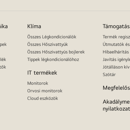
nika
Klíma
Támogatás
Összes Légkondicionálók
Termék regisz
épek
Összes Hőszivattyúk
Útmutatók és 
Összes Hőszivattyús bojlerek
Hibaelhárítás
lék
Tippek légkondicionálóhoz
Javítás igényl
tők
Jótálláson kív
IT termékek
Szótár
Monitorok
Megfelelős
Orvosi monitorok
Cloud eszközök
Akadálymen
nyilatkoza