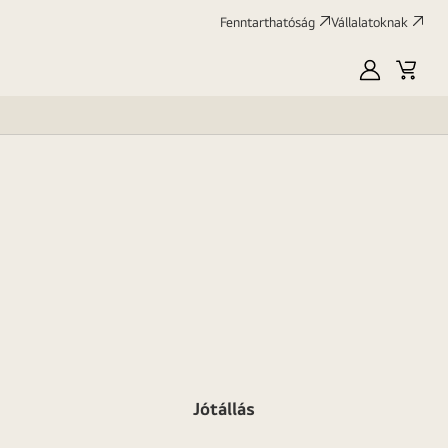
Fenntarthatóság
Vállalatoknak
Saját
Kosár
LG
Jótállás