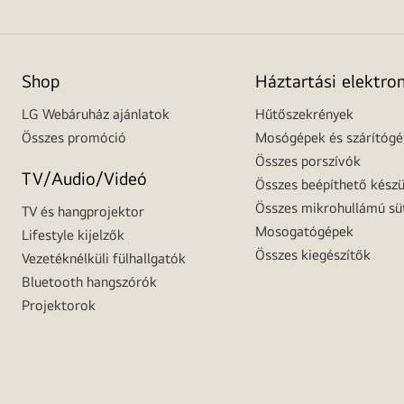
Shop
Háztartási elektro
LG Webáruház ajánlatok
Hűtőszekrények
Összes promóció
Mosógépek és szárítóg
Összes porszívók
TV/Audio/Videó
Összes beépíthető készü
Összes mikrohullámú sü
TV és hangprojektor
Mosogatógépek
Lifestyle kijelzők
Összes kiegészítők
Vezetéknélküli fülhallgatók
Bluetooth hangszórók
Projektorok