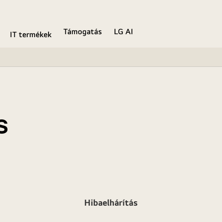
Támogatás
LG AI
IT termékek
s
Hibaelhárítás