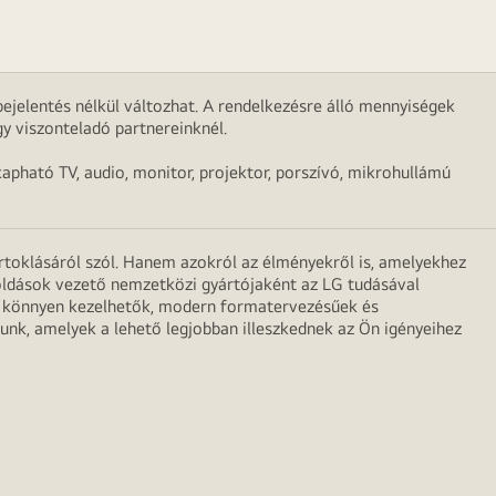
ejelentés nélkül változhat. A rendelkezésre álló mennyiségek
y viszonteladó partnereinknél.
apható TV, audio, monitor, projektor, porszívó, mikrohullámú
irtoklásáról szól. Hanem azokról az élményekről is, amelyekhez
egoldások vezető nemzetközi gyártójaként az LG tudásával
ei könnyen kezelhetők, modern formatervezésűek és
unk, amelyek a lehető legjobban illeszkednek az Ön igényeihez