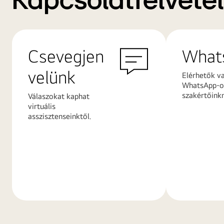
Kapcsolatfelvétel
Csevegjen
What
velünk
Elérhetők v
WhatsApp-on
szakértőink
Válaszokat kaphat
virtuális
asszisztenseinktől.
További
További
információk
információ