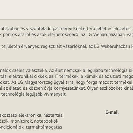
uházában és viszonteladó partnereinknél eltérő lehet és előzetes b
k pontos áráról és azok elérhetőségéről az LG Webáruházában, vag
g területén érvényes, regisztrált vásárlóknak az LG Webáruházban k
onálók széles választéka. Az élet nemcsak a legújabb technológia b
rtási elektronikai cikkek, az IT termékek, a klímák és az üzleti m
apokat. Az LG Magyarország ügyel arra, hogy forgalmazott termék
 az életét, és közben óvja környezetünket. Olyan eszközöket kínál
 technológia legújabb vívmányait.
E-mail
akoztató elektronika, háztartási
özök, monitorok, notebookok,
ondicionálók, terméktámogatás