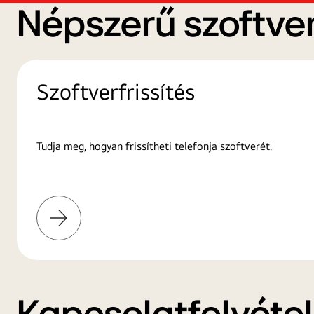
Népszerű szoftver
Szoftverfrissítés
Tudja meg, hogyan frissítheti telefonja szoftverét.
További
információk