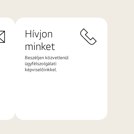
Hívjon
minket
Beszéljen közvetlenül
ügyfélszolgálati
képviselőinkkel.
További
információk