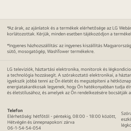
*Az árak, az ajánlatok és a termékek elérhetősége az LG Webár
korlátozottak. Kérjük, minden esetben tájékozódjon a terméke
*Ingyenes házhozszállítás: az ingyenes kiszállítás Magyarorszá
sütő, mosogatógép, WashTower termékekre.
LG televíziók, háztartási elektronika, monitorok és légkondici
a technológia hozzásegít. A szórakoztató elektronikai, a házta
igyekszik jobbá tenni az Ön életét és megszépíteni a hétközn
energiatakarékosak legyenek, hogy Ön hatékonyabban tudja élni
és életstílusához, és amelyek az Ön rendelkezésére bocsátják a
Telefon
Szór
Elérhetőség: hétfőtől - péntekig, 08:00 - 18:00 között,
eszk
Hétvégén és ünnepnapokon: zárva
légk
06-1-54-54-054