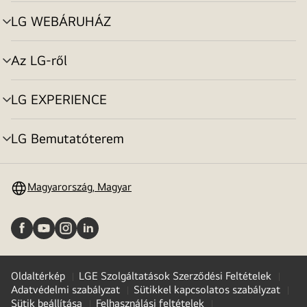
toggle
LG WEBÁRUHÁZ
menu
toggle
Az LG-ről
menu
toggle
LG EXPERIENCE
menu
toggle
LG Bemutatóterem
menu
toggle
Magyarország, Magyar
Oldaltérkép
LGE Szolgáltatások Szerződési Feltételek
Adatvédelmi szabályzat
Sütikkel kapcsolatos szabályzat
Sütik beállítása
Felhasználási feltételek