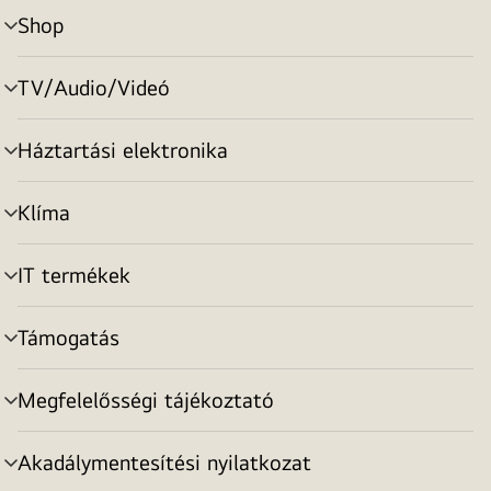
Shop
menu
toggle
TV/Audio/Videó
menu
toggle
Háztartási elektronika
menu
toggle
Klíma
menu
toggle
IT termékek
menu
toggle
Támogatás
menu
toggle
Megfelelősségi tájékoztató
menu
toggle
Akadálymentesítési nyilatkozat
menu