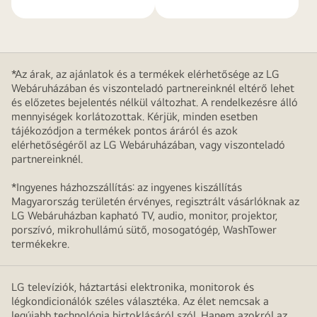
*Az árak, az ajánlatok és a termékek elérhetősége az LG
Webáruházában és viszonteladó partnereinknél eltérő lehet
és előzetes bejelentés nélkül változhat. A rendelkezésre álló
mennyiségek korlátozottak. Kérjük, minden esetben
tájékozódjon a termékek pontos áráról és azok
elérhetőségéről az LG Webáruházában, vagy viszonteladó
partnereinknél.
*Ingyenes házhozszállítás: az ingyenes kiszállítás
Magyarország területén érvényes, regisztrált vásárlóknak az
LG Webáruházban kapható TV, audio, monitor, projektor,
porszívó, mikrohullámú sütő, mosogatógép, WashTower
termékekre.
LG televíziók, háztartási elektronika, monitorok és
légkondicionálók széles választéka. Az élet nemcsak a
legújabb technológia birtoklásáról szól. Hanem azokról az