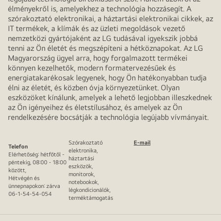
élményekről is, amelyekhez a technológia hozzásegít. A
szórakoztató elektronikai, a háztartási elektronikai cikkek, az
IT termékek, a klímák és az üzleti megoldások vezető
nemzetközi gyártójaként az LG tudásával igyekszik jobbá
tenni az Ön életét és megszépíteni a hétköznapokat. Az LG
Magyarország ügyel arra, hogy forgalmazott termékei
könnyen kezelhetők, modern formatervezésűek és
energiatakarékosak legyenek, hogy Ön hatékonyabban tudja
élni az életét, és közben óvja környezetünket. Olyan
eszközöket kínálunk, amelyek a lehető legjobban illeszkednek
az Ön igényeihez és életstílusához, és amelyek az Ön
rendelkezésére bocsátják a technológia legújabb vívmányait.
Szórakoztató
E-mail
Telefon
elektronika,
Elérhetőség: hétfőtől -
háztartási
péntekig, 08:00 - 18:00
eszközök,
között,
monitorok,
Hétvégén és
notebookok,
ünnepnapokon: zárva
légkondicionálók,
06-1-54-54-054
terméktámogatás