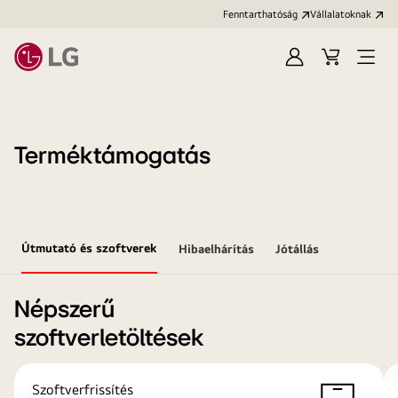
Fenntarthatóság
Vállalatoknak
Bejelentkezés
Kosár
Menü
megn
Terméktámogatás
Útmutató és szoftverek
Hibaelhárítás
Jótállás
Népszerű
szoftverletöltések
Szoftverfrissítés