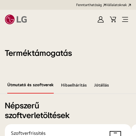
Fenntarthatóság
Vállalatoknak
Bejelentkezés
Kosár
Menü
megn
Terméktámogatás
Útmutató és szoftverek
Hibaelhárítás
Jótállás
Népszerű
szoftverletöltések
Szoftverfrissítés