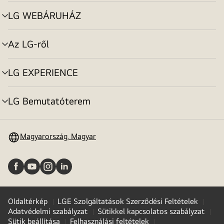
toggle
LG WEBÁRUHÁZ
menu
toggle
Az LG-ről
menu
toggle
LG EXPERIENCE
menu
toggle
LG Bemutatóterem
menu
toggle
Magyarország, Magyar
Oldaltérkép
LGE Szolgáltatások Szerződési Feltételek
Adatvédelmi szabályzat
Sütikkel kapcsolatos szabályzat
Sütik beállítása
Felhasználási feltételek