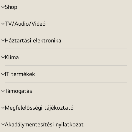
Shop
menu
toggle
TV/Audio/Videó
menu
toggle
Háztartási elektronika
menu
toggle
Klíma
menu
toggle
IT termékek
menu
toggle
Támogatás
menu
toggle
Megfelelősségi tájékoztató
menu
toggle
Akadálymentesítési nyilatkozat
menu