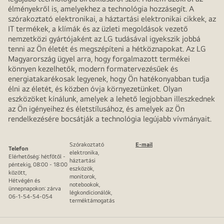
élményekről is, amelyekhez a technológia hozzásegít. A
szórakoztató elektronikai, a háztartási elektronikai cikkek, az
IT termékek, a klímák és az üzleti megoldások vezető
nemzetközi gyártójaként az LG tudásával igyekszik jobbá
tenni az Ön életét és megszépíteni a hétköznapokat. Az LG
Magyarország ügyel arra, hogy forgalmazott termékei
könnyen kezelhetők, modern formatervezésűek és
energiatakarékosak legyenek, hogy Ön hatékonyabban tudja
élni az életét, és közben óvja környezetünket. Olyan
eszközöket kínálunk, amelyek a lehető legjobban illeszkednek
az Ön igényeihez és életstílusához, és amelyek az Ön
rendelkezésére bocsátják a technológia legújabb vívmányait.
Szórakoztató
E-mail
Telefon
elektronika,
Elérhetőség: hétfőtől -
háztartási
péntekig, 08:00 - 18:00
eszközök,
között,
monitorok,
Hétvégén és
notebookok,
ünnepnapokon: zárva
légkondicionálók,
06-1-54-54-054
terméktámogatás