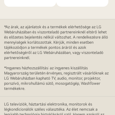
*Az árak, az ajánlatok és a termékek elérhetősége az LG
Webáruházában és viszonteladó partnereinknél eltérő lehet
és előzetes bejelentés nélkül változhat. A rendelkezésre álló
mennyiségek korlátozottak. Kérjük, minden esetben
tájékozódjon a termékek pontos áráról és azok
elérhetőségéről az LG Webáruházában, vagy viszonteladó
partnereinknél.
*Ingyenes házhozszállítás: az ingyenes kiszállítás
Magyarország területén érvényes, regisztrált vásárlóknak az
LG Webáruházban kapható TV, audio, monitor, projektor,
porszívó, mikrohullámú sütő, mosogatógép, WashTower
termékekre.
LG televíziók, háztartási elektronika, monitorok és
légkondicionálók széles választéka. Az élet nemcsak a
legújabb technológia birtoklásáról szól. Hanem azokról az