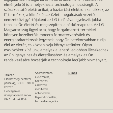
élményekről is, amelyekhez a technológia hozzásegít. A
szórakoztató elektronikai, a háztartási elektronikai cikkek, az
IT termékek, a klímák és az üzleti megoldások vezető
nemzetközi gyártójaként az LG tudásával igyekszik jobbá
tenni az Ön életét és megszépíteni a hétköznapokat. Az LG
Magyarország ügyel arra, hogy forgalmazott termékei
könnyen kezelhetők, modern formatervezésűek és
energiatakarékosak legyenek, hogy Ön hatékonyabban tudja
élni az életét, és közben óvja környezetünket. Olyan
eszközöket kínálunk, amelyek a lehető legjobban illeszkednek
az Ön igényeihez és életstílusához, és amelyek az Ön
rendelkezésére bocsátják a technológia legújabb vívmányait.
Szórakoztató
E-mail
Telefon
elektronika,
Elérhetőség: hétfőtől -
háztartási
péntekig, 08:00 - 18:00
eszközök,
között,
monitorok,
Hétvégén és
notebookok,
ünnepnapokon: zárva
légkondicionálók,
06-1-54-54-054
terméktámogatás