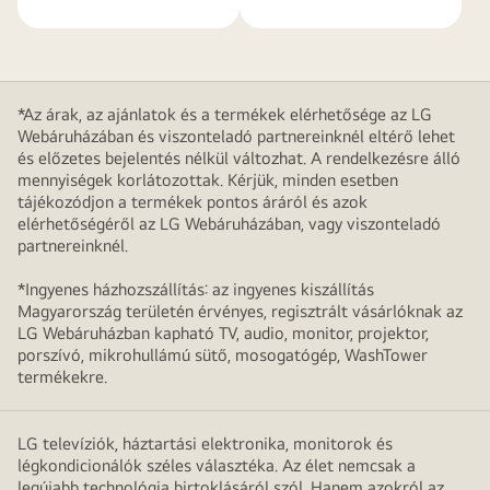
*Az árak, az ajánlatok és a termékek elérhetősége az LG
Webáruházában és viszonteladó partnereinknél eltérő lehet
és előzetes bejelentés nélkül változhat. A rendelkezésre álló
mennyiségek korlátozottak. Kérjük, minden esetben
tájékozódjon a termékek pontos áráról és azok
elérhetőségéről az LG Webáruházában, vagy viszonteladó
partnereinknél.
*Ingyenes házhozszállítás: az ingyenes kiszállítás
Magyarország területén érvényes, regisztrált vásárlóknak az
LG Webáruházban kapható TV, audio, monitor, projektor,
porszívó, mikrohullámú sütő, mosogatógép, WashTower
termékekre.
LG televíziók, háztartási elektronika, monitorok és
légkondicionálók széles választéka. Az élet nemcsak a
legújabb technológia birtoklásáról szól. Hanem azokról az