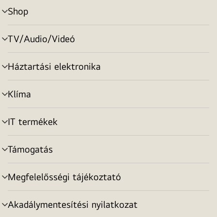
Shop
menu
toggle
TV/Audio/Videó
menu
toggle
Háztartási elektronika
menu
toggle
Klíma
menu
toggle
IT termékek
menu
toggle
Támogatás
menu
toggle
Megfelelősségi tájékoztató
menu
toggle
Akadálymentesítési nyilatkozat
menu