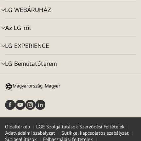
toggle
LG WEBÁRUHÁZ
menu
toggle
Az LG-ről
menu
toggle
LG EXPERIENCE
menu
toggle
LG Bemutatóterem
menu
toggle
Magyarország, Magyar
Oldaltérkép
LGE Szolgáltatások Szerződési Feltételek
Adatvédelmi szabályzat
Sütikkel kapcsolatos szabályzat
Sütibeállítások
Felhasználási feltételek