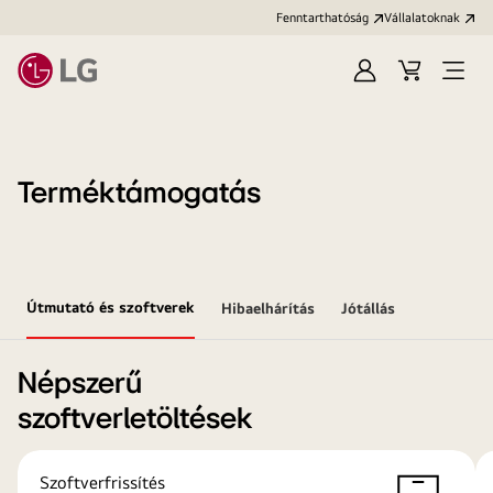
Fenntarthatóság
Vállalatoknak
Bejelentkezés
Kosár
Menü
megn
Terméktámogatás
Útmutató és szoftverek
Hibaelhárítás
Jótállás
Népszerű
szoftverletöltések
Szoftverfrissítés