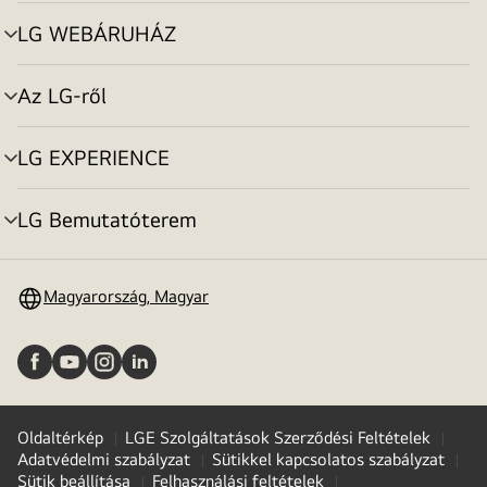
toggle
LG WEBÁRUHÁZ
menu
toggle
Az LG-ről
menu
toggle
LG EXPERIENCE
menu
toggle
LG Bemutatóterem
menu
toggle
Magyarország, Magyar
Oldaltérkép
LGE Szolgáltatások Szerződési Feltételek
Adatvédelmi szabályzat
Sütikkel kapcsolatos szabályzat
Sütik beállítása
Felhasználási feltételek