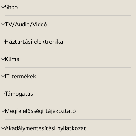
Shop
menu
toggle
TV/Audio/Videó
menu
toggle
Háztartási elektronika
menu
toggle
Klíma
menu
toggle
IT termékek
menu
toggle
Támogatás
menu
toggle
Megfelelősségi tájékoztató
menu
toggle
Akadálymentesítési nyilatkozat
menu