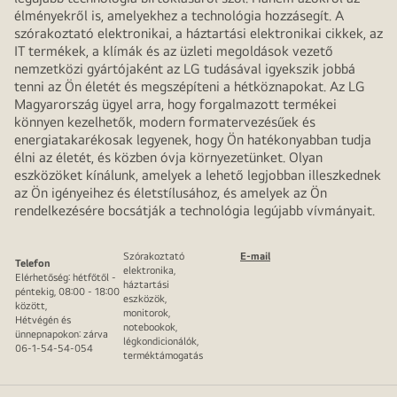
élményekről is, amelyekhez a technológia hozzásegít. A
szórakoztató elektronikai, a háztartási elektronikai cikkek, az
IT termékek, a klímák és az üzleti megoldások vezető
nemzetközi gyártójaként az LG tudásával igyekszik jobbá
tenni az Ön életét és megszépíteni a hétköznapokat. Az LG
Magyarország ügyel arra, hogy forgalmazott termékei
könnyen kezelhetők, modern formatervezésűek és
energiatakarékosak legyenek, hogy Ön hatékonyabban tudja
élni az életét, és közben óvja környezetünket. Olyan
eszközöket kínálunk, amelyek a lehető legjobban illeszkednek
az Ön igényeihez és életstílusához, és amelyek az Ön
rendelkezésére bocsátják a technológia legújabb vívmányait.
Szórakoztató
E-mail
Telefon
elektronika,
Elérhetőség: hétfőtől -
háztartási
péntekig, 08:00 - 18:00
eszközök,
között,
monitorok,
Hétvégén és
notebookok,
ünnepnapokon: zárva
légkondicionálók,
06-1-54-54-054
terméktámogatás