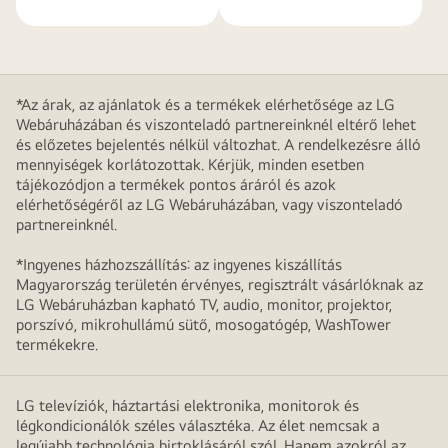
*Az árak, az ajánlatok és a termékek elérhetősége az LG
Webáruházában és viszonteladó partnereinknél eltérő lehet
és előzetes bejelentés nélkül változhat. A rendelkezésre álló
mennyiségek korlátozottak. Kérjük, minden esetben
tájékozódjon a termékek pontos áráról és azok
elérhetőségéről az LG Webáruházában, vagy viszonteladó
partnereinknél.
*Ingyenes házhozszállítás: az ingyenes kiszállítás
Magyarország területén érvényes, regisztrált vásárlóknak az
LG Webáruházban kapható TV, audio, monitor, projektor,
porszívó, mikrohullámú sütő, mosogatógép, WashTower
termékekre.
LG televíziók, háztartási elektronika, monitorok és
légkondicionálók széles választéka. Az élet nemcsak a
legújabb technológia birtoklásáról szól. Hanem azokról az