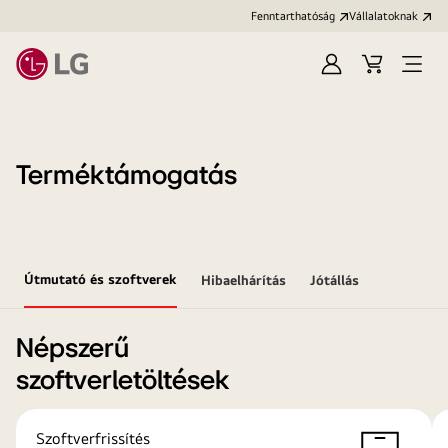
Fenntarthatóság
Vállalatoknak
Bejelentkezés
Kosár
Menü
megn
Terméktámogatás
Útmutató és szoftverek
Hibaelhárítás
Jótállás
Népszerű
szoftverletöltések
Szoftverfrissítés