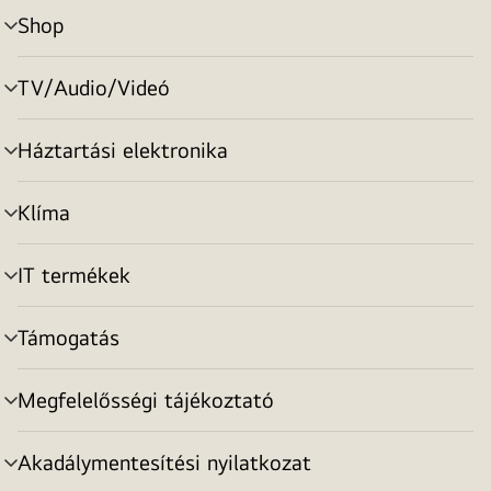
Shop
menu
toggle
TV/Audio/Videó
menu
toggle
Háztartási elektronika
menu
toggle
Klíma
menu
toggle
IT termékek
menu
toggle
Támogatás
menu
toggle
Megfelelősségi tájékoztató
menu
toggle
Akadálymentesítési nyilatkozat
menu