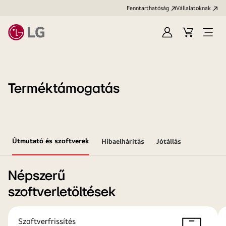
Fenntarthatóság
Vállalatoknak
Bejelentkezés
Kosár
Menü
megn
Terméktámogatás
Útmutató és szoftverek
Hibaelhárítás
Jótállás
Népszerű
szoftverletöltések
Szoftverfrissítés