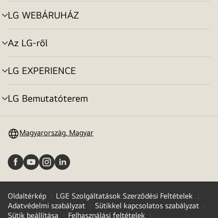
toggle
LG WEBÁRUHÁZ
menu
toggle
Az LG-ről
menu
toggle
LG EXPERIENCE
menu
toggle
LG Bemutatóterem
menu
toggle
Magyarország, Magyar
Oldaltérkép
LGE Szolgáltatások Szerződési Feltételek
Adatvédelmi szabályzat
Sütikkel kapcsolatos szabályzat
Sütik beállítása
Felhasználási feltételek