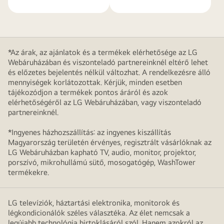
*Az árak, az ajánlatok és a termékek elérhetősége az LG
Webáruházában és viszonteladó partnereinknél eltérő lehet
és előzetes bejelentés nélkül változhat. A rendelkezésre álló
mennyiségek korlátozottak. Kérjük, minden esetben
tájékozódjon a termékek pontos áráról és azok
elérhetőségéről az LG Webáruházában, vagy viszonteladó
partnereinknél.
*Ingyenes házhozszállítás: az ingyenes kiszállítás
Magyarország területén érvényes, regisztrált vásárlóknak az
LG Webáruházban kapható TV, audio, monitor, projektor,
porszívó, mikrohullámú sütő, mosogatógép, WashTower
termékekre.
LG televíziók, háztartási elektronika, monitorok és
légkondicionálók széles választéka. Az élet nemcsak a
legújabb technológia birtoklásáról szól. Hanem azokról az