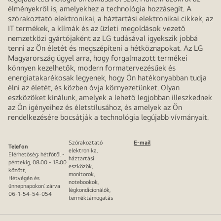
élményekről is, amelyekhez a technológia hozzásegít. A
szórakoztató elektronikai, a háztartási elektronikai cikkek, az
IT termékek, a klímák és az üzleti megoldások vezető
nemzetközi gyártójaként az LG tudásával igyekszik jobbá
tenni az Ön életét és megszépíteni a hétköznapokat. Az LG
Magyarország ügyel arra, hogy forgalmazott termékei
könnyen kezelhetők, modern formatervezésűek és
energiatakarékosak legyenek, hogy Ön hatékonyabban tudja
élni az életét, és közben óvja környezetünket. Olyan
eszközöket kínálunk, amelyek a lehető legjobban illeszkednek
az Ön igényeihez és életstílusához, és amelyek az Ön
rendelkezésére bocsátják a technológia legújabb vívmányait.
Szórakoztató
E-mail
Telefon
elektronika,
Elérhetőség: hétfőtől -
háztartási
péntekig, 08:00 - 18:00
eszközök,
között,
monitorok,
Hétvégén és
notebookok,
ünnepnapokon: zárva
légkondicionálók,
06-1-54-54-054
terméktámogatás