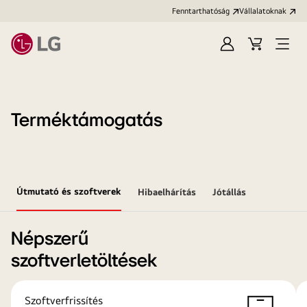
Fenntarthatóság
Vállalatoknak
Bejelentkezés
Kosár
Menü
megn
Terméktámogatás
Útmutató és szoftverek
Hibaelhárítás
Jótállás
Népszerű
szoftverletöltések
Szoftverfrissítés