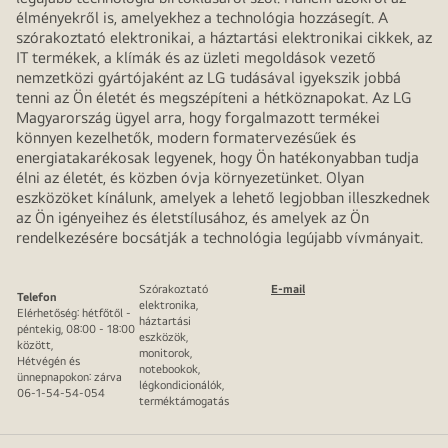
élményekről is, amelyekhez a technológia hozzásegít. A
szórakoztató elektronikai, a háztartási elektronikai cikkek, az
IT termékek, a klímák és az üzleti megoldások vezető
nemzetközi gyártójaként az LG tudásával igyekszik jobbá
tenni az Ön életét és megszépíteni a hétköznapokat. Az LG
Magyarország ügyel arra, hogy forgalmazott termékei
könnyen kezelhetők, modern formatervezésűek és
energiatakarékosak legyenek, hogy Ön hatékonyabban tudja
élni az életét, és közben óvja környezetünket. Olyan
eszközöket kínálunk, amelyek a lehető legjobban illeszkednek
az Ön igényeihez és életstílusához, és amelyek az Ön
rendelkezésére bocsátják a technológia legújabb vívmányait.
Szórakoztató
E-mail
Telefon
elektronika,
Elérhetőség: hétfőtől -
háztartási
péntekig, 08:00 - 18:00
eszközök,
között,
monitorok,
Hétvégén és
notebookok,
ünnepnapokon: zárva
légkondicionálók,
06-1-54-54-054
terméktámogatás