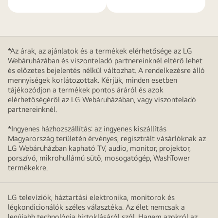
*Az árak, az ajánlatok és a termékek elérhetősége az LG
Webáruházában és viszonteladó partnereinknél eltérő lehet
és előzetes bejelentés nélkül változhat. A rendelkezésre álló
mennyiségek korlátozottak. Kérjük, minden esetben
tájékozódjon a termékek pontos áráról és azok
elérhetőségéről az LG Webáruházában, vagy viszonteladó
partnereinknél.
*Ingyenes házhozszállítás: az ingyenes kiszállítás
Magyarország területén érvényes, regisztrált vásárlóknak az
LG Webáruházban kapható TV, audio, monitor, projektor,
porszívó, mikrohullámú sütő, mosogatógép, WashTower
termékekre.
LG televíziók, háztartási elektronika, monitorok és
légkondicionálók széles választéka. Az élet nemcsak a
legújabb technológia birtoklásáról szól. Hanem azokról az