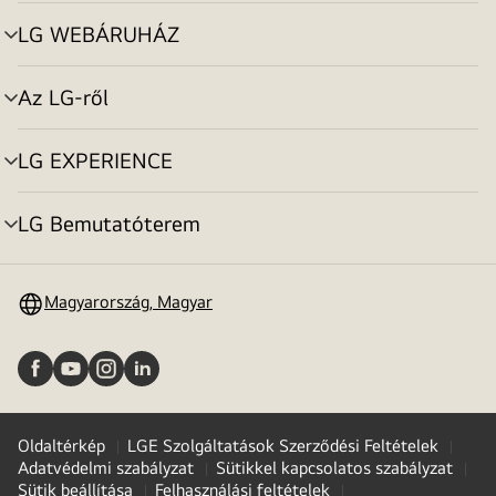
toggle
LG WEBÁRUHÁZ
menu
toggle
Az LG-ről
menu
toggle
LG EXPERIENCE
menu
toggle
LG Bemutatóterem
menu
toggle
Magyarország, Magyar
Oldaltérkép
LGE Szolgáltatások Szerződési Feltételek
Adatvédelmi szabályzat
Sütikkel kapcsolatos szabályzat
Sütik beállítása
Felhasználási feltételek