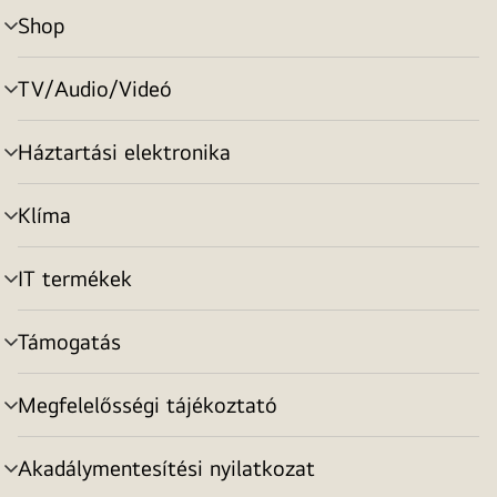
Shop
menu
toggle
TV/Audio/Videó
menu
toggle
Háztartási elektronika
menu
toggle
Klíma
menu
toggle
IT termékek
menu
toggle
Támogatás
menu
toggle
Megfelelősségi tájékoztató
menu
toggle
Akadálymentesítési nyilatkozat
menu