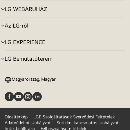
toggle
LG WEBÁRUHÁZ
menu
toggle
Az LG-ről
menu
toggle
LG EXPERIENCE
menu
toggle
LG Bemutatóterem
menu
toggle
Magyarország, Magyar
Oldaltérkép
LGE Szolgáltatások Szerződési Feltételek
Adatvédelmi szabályzat
Sütikkel kapcsolatos szabályzat
Sütik beállítása
Felhasználási feltételek