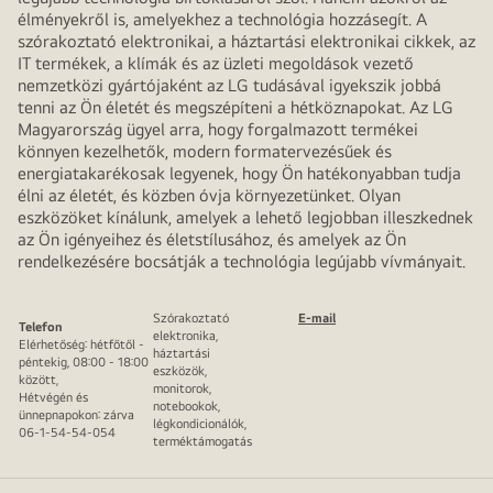
élményekről is, amelyekhez a technológia hozzásegít. A
szórakoztató elektronikai, a háztartási elektronikai cikkek, az
IT termékek, a klímák és az üzleti megoldások vezető
nemzetközi gyártójaként az LG tudásával igyekszik jobbá
tenni az Ön életét és megszépíteni a hétköznapokat. Az LG
Magyarország ügyel arra, hogy forgalmazott termékei
könnyen kezelhetők, modern formatervezésűek és
energiatakarékosak legyenek, hogy Ön hatékonyabban tudja
élni az életét, és közben óvja környezetünket. Olyan
eszközöket kínálunk, amelyek a lehető legjobban illeszkednek
az Ön igényeihez és életstílusához, és amelyek az Ön
rendelkezésére bocsátják a technológia legújabb vívmányait.
Szórakoztató
E-mail
Telefon
elektronika,
Elérhetőség: hétfőtől -
háztartási
péntekig, 08:00 - 18:00
eszközök,
között,
monitorok,
Hétvégén és
notebookok,
ünnepnapokon: zárva
légkondicionálók,
06-1-54-54-054
terméktámogatás