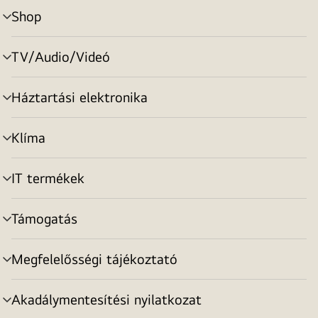
Shop
menu
toggle
TV/Audio/Videó
menu
toggle
Háztartási elektronika
menu
toggle
Klíma
menu
toggle
IT termékek
menu
toggle
Támogatás
menu
toggle
Megfelelősségi tájékoztató
menu
toggle
Akadálymentesítési nyilatkozat
menu