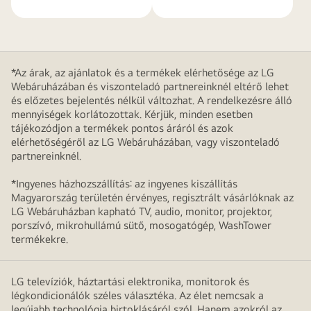
*Az árak, az ajánlatok és a termékek elérhetősége az LG
Webáruházában és viszonteladó partnereinknél eltérő lehet
és előzetes bejelentés nélkül változhat. A rendelkezésre álló
mennyiségek korlátozottak. Kérjük, minden esetben
tájékozódjon a termékek pontos áráról és azok
elérhetőségéről az LG Webáruházában, vagy viszonteladó
partnereinknél.
*Ingyenes házhozszállítás: az ingyenes kiszállítás
Magyarország területén érvényes, regisztrált vásárlóknak az
LG Webáruházban kapható TV, audio, monitor, projektor,
porszívó, mikrohullámú sütő, mosogatógép, WashTower
termékekre.
LG televíziók, háztartási elektronika, monitorok és
légkondicionálók széles választéka. Az élet nemcsak a
legújabb technológia birtoklásáról szól. Hanem azokról az