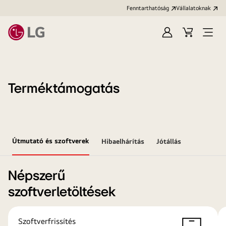
Fenntarthatóság
Vállalatoknak
Bejelentkezés
Kosár
Menü
megn
Terméktámogatás
Útmutató és szoftverek
Hibaelhárítás
Jótállás
Népszerű
szoftverletöltések
Szoftverfrissítés