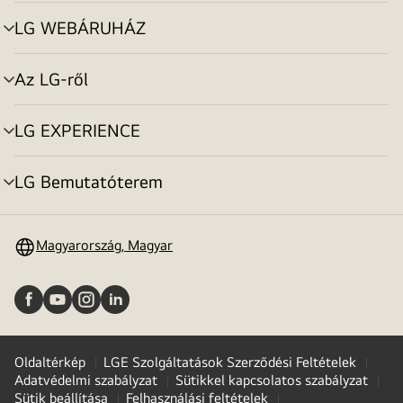
toggle
LG WEBÁRUHÁZ
menu
toggle
Az LG-ről
menu
toggle
LG EXPERIENCE
menu
toggle
LG Bemutatóterem
menu
toggle
Magyarország, Magyar
Oldaltérkép
LGE Szolgáltatások Szerződési Feltételek
Adatvédelmi szabályzat
Sütikkel kapcsolatos szabályzat
Sütik beállítása
Felhasználási feltételek