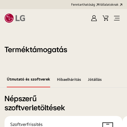
Fenntarthatóság
Vállalatoknak
Bejelentkezés
Kosár
Menü
megn
Terméktámogatás
Útmutató és szoftverek
Hibaelhárítás
Jótállás
Népszerű
szoftverletöltések
Szoftverfrissítés