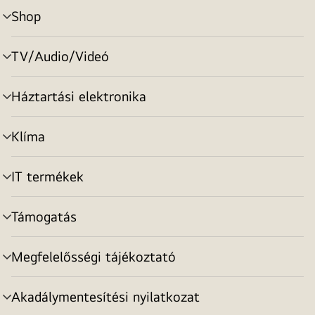
Shop
menu
toggle
TV/Audio/Videó
menu
toggle
Háztartási elektronika
menu
toggle
Klíma
menu
toggle
IT termékek
menu
toggle
Támogatás
menu
toggle
Megfelelősségi tájékoztató
menu
toggle
Akadálymentesítési nyilatkozat
menu