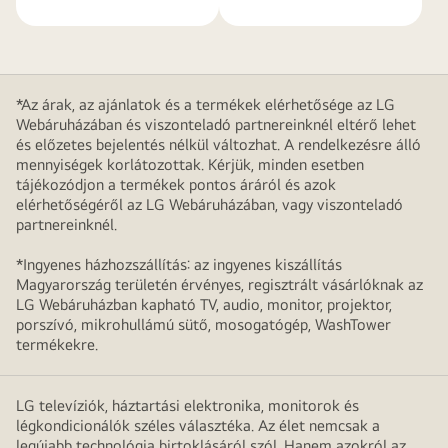
*Az árak, az ajánlatok és a termékek elérhetősége az LG
Webáruházában és viszonteladó partnereinknél eltérő lehet
és előzetes bejelentés nélkül változhat. A rendelkezésre álló
mennyiségek korlátozottak. Kérjük, minden esetben
tájékozódjon a termékek pontos áráról és azok
elérhetőségéről az LG Webáruházában, vagy viszonteladó
partnereinknél.
*Ingyenes házhozszállítás: az ingyenes kiszállítás
Magyarország területén érvényes, regisztrált vásárlóknak az
LG Webáruházban kapható TV, audio, monitor, projektor,
porszívó, mikrohullámú sütő, mosogatógép, WashTower
termékekre.
LG televíziók, háztartási elektronika, monitorok és
légkondicionálók széles választéka. Az élet nemcsak a
legújabb technológia birtoklásáról szól. Hanem azokról az