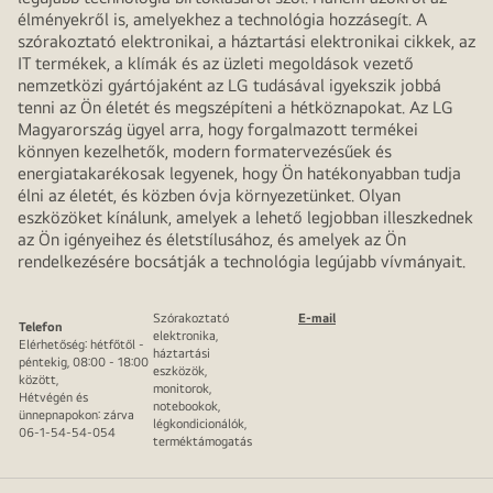
élményekről is, amelyekhez a technológia hozzásegít. A
szórakoztató elektronikai, a háztartási elektronikai cikkek, az
IT termékek, a klímák és az üzleti megoldások vezető
nemzetközi gyártójaként az LG tudásával igyekszik jobbá
tenni az Ön életét és megszépíteni a hétköznapokat. Az LG
Magyarország ügyel arra, hogy forgalmazott termékei
könnyen kezelhetők, modern formatervezésűek és
energiatakarékosak legyenek, hogy Ön hatékonyabban tudja
élni az életét, és közben óvja környezetünket. Olyan
eszközöket kínálunk, amelyek a lehető legjobban illeszkednek
az Ön igényeihez és életstílusához, és amelyek az Ön
rendelkezésére bocsátják a technológia legújabb vívmányait.
Szórakoztató
E-mail
Telefon
elektronika,
Elérhetőség: hétfőtől -
háztartási
péntekig, 08:00 - 18:00
eszközök,
között,
monitorok,
Hétvégén és
notebookok,
ünnepnapokon: zárva
légkondicionálók,
06-1-54-54-054
terméktámogatás