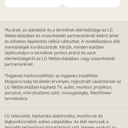
*Az árak, az ajánlatok és a termékek elérhetősége az LG
Webáruházában és viszonteladó partnereinknél eltérő lehet
és előzetes bejelentés nélkül változhat. A rendelkezésre álló
mennyiségek korlátozottak. Kérjük, minden esetben
tájékozódjon a termékek pontos áráról és azok
elérhetőségéről az LG Webáruházában, vagy viszonteladó
partnereinknél.
*Ingyenes házhozszállítás: az ingyenes kiszállítás
Magyarország területén érvényes, regisztrált vásárlóknak az
LG Webáruházban kapható TV, audio, monitor, projektor,
porszívó, mikrohullámú sütő, mosogatógép, WashTower
termékekre.
LG televíziók, háztartási elektronika, monitorok és
légkondicionálók széles választéka. Az élet nemcsak a
legújabb technológia birtoklásáról szól. Hanem azokról az