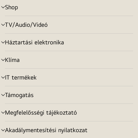
Shop
menu
toggle
TV/Audio/Videó
menu
toggle
Háztartási elektronika
menu
toggle
Klíma
menu
toggle
IT termékek
menu
toggle
Támogatás
menu
toggle
Megfelelősségi tájékoztató
menu
toggle
Akadálymentesítési nyilatkozat
menu