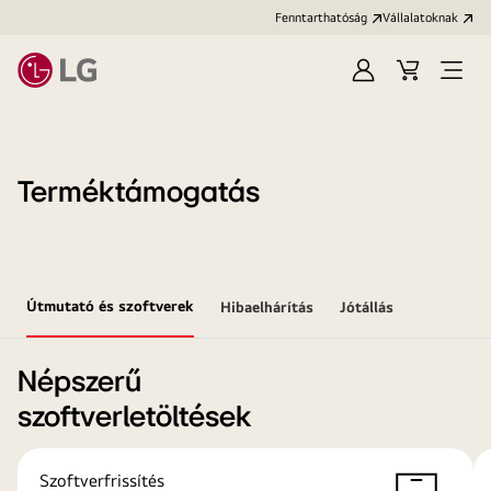
Fenntarthatóság
Vállalatoknak
Bejelentkezés
Kosár
Menü
megn
Terméktámogatás
Útmutató és szoftverek
Hibaelhárítás
Jótállás
Népszerű
szoftverletöltések
Szoftverfrissítés