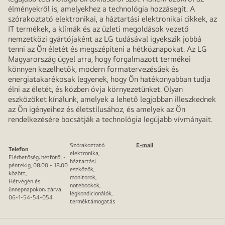
élményekről is, amelyekhez a technológia hozzásegít. A
szórakoztató elektronikai, a háztartási elektronikai cikkek, az
IT termékek, a klímák és az üzleti megoldások vezető
nemzetközi gyártójaként az LG tudásával igyekszik jobbá
tenni az Ön életét és megszépíteni a hétköznapokat. Az LG
Magyarország ügyel arra, hogy forgalmazott termékei
könnyen kezelhetők, modern formatervezésűek és
energiatakarékosak legyenek, hogy Ön hatékonyabban tudja
élni az életét, és közben óvja környezetünket. Olyan
eszközöket kínálunk, amelyek a lehető legjobban illeszkednek
az Ön igényeihez és életstílusához, és amelyek az Ön
rendelkezésére bocsátják a technológia legújabb vívmányait.
Szórakoztató
E-mail
Telefon
elektronika,
Elérhetőség: hétfőtől -
háztartási
péntekig, 08:00 - 18:00
eszközök,
között,
monitorok,
Hétvégén és
notebookok,
ünnepnapokon: zárva
légkondicionálók,
06-1-54-54-054
terméktámogatás