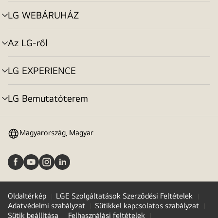
toggle
LG WEBÁRUHÁZ
menu
toggle
Az LG-ről
menu
toggle
LG EXPERIENCE
menu
toggle
LG Bemutatóterem
menu
toggle
Magyarország, Magyar
Oldaltérkép
LGE Szolgáltatások Szerződési Feltételek
Adatvédelmi szabályzat
Sütikkel kapcsolatos szabályzat
Sütik beállítása
Felhasználási feltételek