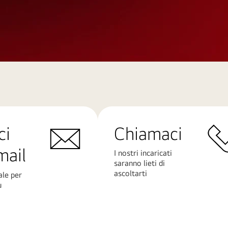
ci
Chiamaci
mail
I nostri incaricati
saranno lieti di
ascoltarti
ale per
ù
Scopri