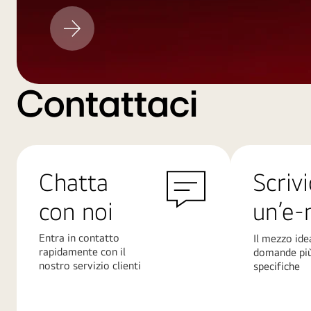
Aggiornamento
LG
Contattaci
Chatta
Scrivi
con noi
un’e-
Entra in contatto
Il mezzo ide
rapidamente con il
domande pi
nostro servizio clienti
specifiche
Scopri
Scopri