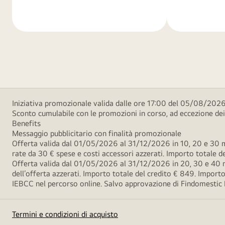
di
di
più
più
Iniziativa promozionale valida dalle ore 17:00 del 05/08/2026
Sconto cumulabile con le promozioni in corso, ad eccezione d
Benefits
Messaggio pubblicitario con finalità promozionale
Offerta valida dal 01/05/2026 al 31/12/2026 in 10, 20 e 30 m
rate da 30 € spese e costi accessori azzerati. Importo totale
Offerta valida dal 01/05/2026 al 31/12/2026 in 20, 30 e 40 m
dell’offerta azzerati. Importo totale del credito € 849. Impo
IEBCC nel percorso online. Salvo approvazione di Findomestic Ban
Termini e condizioni di acquisto