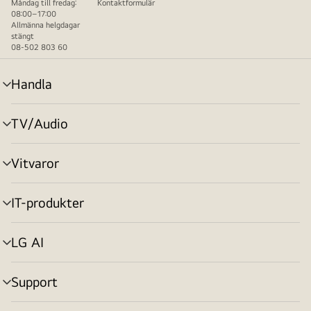
Måndag till fredag:
Kontaktformulär
08:00–17:00
Allmänna helgdagar
stängt
08-502 803 60
Handla
menyväxling
TV/Audio
menyväxling
Vitvaror
menyväxling
IT-produkter
menyväxling
LG AI
menyväxling
Support
menyväxling