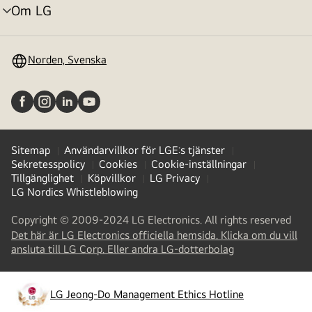
Om LG
menyväxling
Norden, Svenska
Sitemap
Användarvillkor för LGE:s tjänster
Sekretesspolicy
Cookies
Cookie-inställningar
Tillgänglighet
Köpvillkor
LG Privacy
LG Nordics Whistleblowing
Copyright © 2009-2024 LG Electronics. All rights reserved
Det här är LG Electronics officiella hemsida. Klicka om du vill
(
opens
ansluta till LG Corp. Eller andra LG-dotterbolag
in
a
new
LG Jeong-Do Management Ethics Hotline
(
opens
tab
)