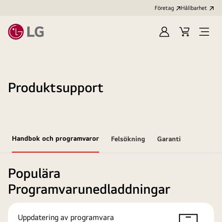
Företag
Hållbarhet
Logga
Kundvagn
Öppn
in
meny
Produktsupport
Handbok och programvaror
Felsökning
Garanti
Populära
Programvarunedladdningar
Uppdatering av programvara