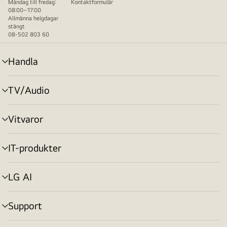
Måndag till fredag:
Kontaktformulär
08:00–17:00
Allmänna helgdagar
stängt
08-502 803 60
Handla
menyväxling
TV/Audio
menyväxling
Vitvaror
menyväxling
IT-produkter
menyväxling
LG AI
menyväxling
Support
menyväxling