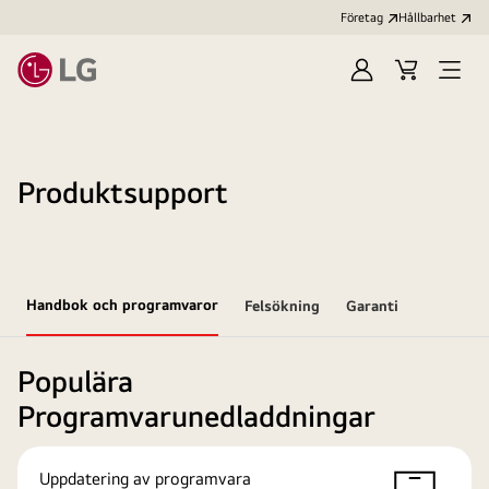
Företag
Hållbarhet
Logga
Kundvagn
Öppn
in
meny
Produktsupport
Handbok och programvaror
Felsökning
Garanti
Populära
Programvarunedladdningar
Uppdatering av programvara