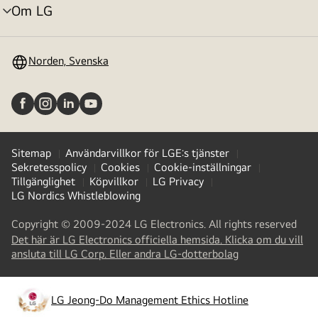
Om LG
menyväxling
Norden, Svenska
Sitemap
Användarvillkor för LGE:s tjänster
Sekretesspolicy
Cookies
Cookie-inställningar
Tillgänglighet
Köpvillkor
LG Privacy
LG Nordics Whistleblowing
Copyright © 2009-2024 LG Electronics. All rights reserved
Det här är LG Electronics officiella hemsida. Klicka om du vill
(
opens
ansluta till LG Corp. Eller andra LG-dotterbolag
in
a
new
LG Jeong-Do Management Ethics Hotline
(
opens
tab
)