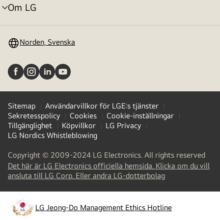
Om LG
menyväxling
Norden, Svenska
Sitemap
Användarvillkor för LGE:s tjänster
Sekretesspolicy
Cookies
Cookie-inställningar
Tillgänglighet
Köpvillkor
LG Privacy
LG Nordics Whistleblowing
Copyright © 2009-2024 LG Electronics. All rights reserved
Det här är LG Electronics officiella hemsida. Klicka om du vill
(
opens
ansluta till LG Corp. Eller andra LG-dotterbolag
in
a
new
LG Jeong-Do Management Ethics Hotline
(
opens
tab
)