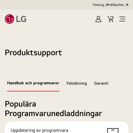
Företag
Hållbarhet
Logga
Kundvagn
Öppn
in
meny
Produktsupport
Handbok och programvaror
Felsökning
Garanti
Populära
Programvarunedladdningar
Uppdatering av programvara