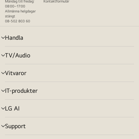
Måndag till fredag:
Kontaktformulär
08:00–17:00
Allmänna helgdagar
stängt
08-502 803 60
Handla
menyväxling
TV/Audio
menyväxling
Vitvaror
menyväxling
IT-produkter
menyväxling
LG AI
menyväxling
Support
menyväxling