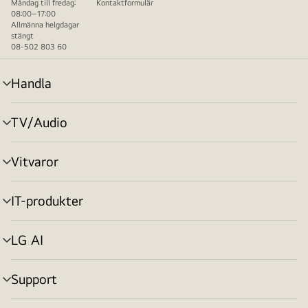
Måndag till fredag:
Kontaktformulär
08:00–17:00
Allmänna helgdagar
stängt
08-502 803 60
Handla
menyväxling
TV/Audio
menyväxling
Vitvaror
menyväxling
IT-produkter
menyväxling
LG AI
menyväxling
Support
menyväxling