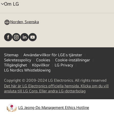
Om LG
menyväxling
Norden, Svenska
Sitemap
Användarvillkor för LGE:s tjänster
Sekretesspolicy
Cookies
Cookie-inställningar
Tillgänglighet
Köpvillkor
LG Privacy
LG Nordics Whistleblowing
Copyright © 2009-2024 LG Electronics. All rights reserved
Det här är LG Electronics officiella hemsida. Klicka om du vill
(
opens
ansluta till LG Corp. Eller andra LG-dotterbolag
in
a
new
LG Jeong-Do Management Ethics Hotline
(
opens
tab
)