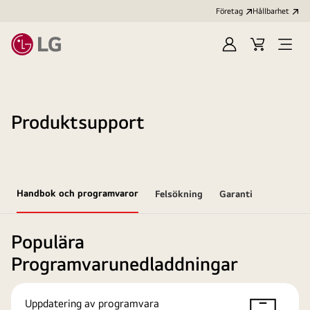
Företag
Hållbarhet
Logga
Kundvagn
Öppn
in
meny
Produktsupport
Handbok och programvaror
Felsökning
Garanti
Populära
Programvarunedladdningar
Uppdatering av programvara