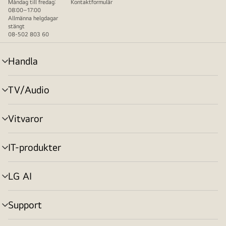
Måndag till fredag:
Kontaktformulär
08:00–17:00
Allmänna helgdagar
stängt
08-502 803 60
Handla
menyväxling
TV/Audio
menyväxling
Vitvaror
menyväxling
IT-produkter
menyväxling
LG AI
menyväxling
Support
menyväxling