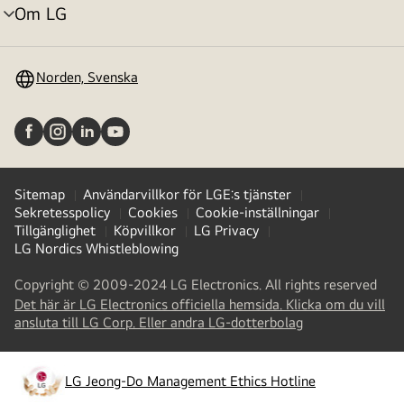
Om LG
menyväxling
Norden, Svenska
Sitemap
Användarvillkor för LGE:s tjänster
Sekretesspolicy
Cookies
Cookie-inställningar
Tillgänglighet
Köpvillkor
LG Privacy
LG Nordics Whistleblowing
Copyright © 2009-2024 LG Electronics. All rights reserved
Det här är LG Electronics officiella hemsida. Klicka om du vill
(
opens
ansluta till LG Corp. Eller andra LG-dotterbolag
in
a
new
LG Jeong-Do Management Ethics Hotline
(
opens
tab
)