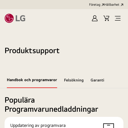
Företag
Hållbarhet
Logga
Kundvagn
Öppn
in
meny
Produktsupport
Handbok och programvaror
Felsökning
Garanti
Populära
Programvarunedladdningar
Uppdatering av programvara