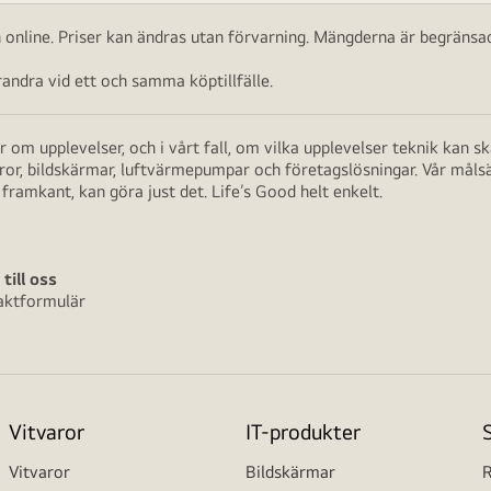
ch online. Priser kan ändras utan förvarning. Mängderna är begränsad
ndra vid ett och samma köptillfälle.
 om upplevelser, och i vårt fall, om vilka upplevelser teknik kan 
aror, bildskärmar, luftvärmepumpar och företagslösningar. Vår måls
framkant, kan göra just det. Life’s Good helt enkelt.
 till oss
aktformulär
Vitvaror
IT-produkter
Vitvaror
Bildskärmar
R