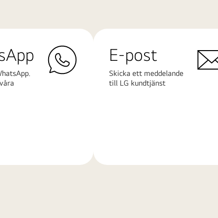
sApp
E-post
WhatsApp.
Skicka ett meddelande
våra
till LG kundtjänst
Läs
mer