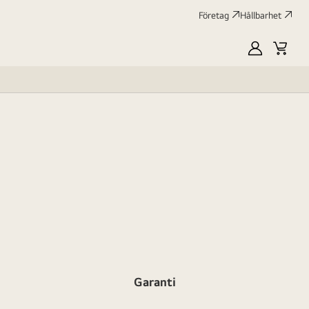
Företag
Hållbarhet
MyLG
Kundv
profile
Garanti