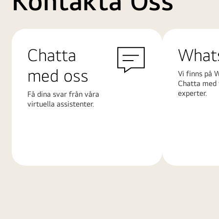
Kontakta Oss
Chatta
What
med oss
Vi finns på 
Chatta med 
experter.
Få dina svar från våra
virtuella assistenter.
Läs
Läs
mer
mer