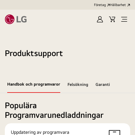
Företag
Hållbarhet
Logga
Kundvagn
Öppn
in
meny
Produktsupport
Handbok och programvaror
Felsökning
Garanti
Populära
Programvarunedladdningar
Uppdatering av programvara