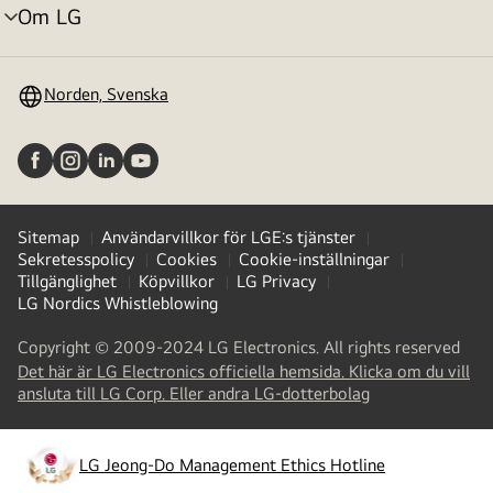
Om LG
menyväxling
Norden, Svenska
Sitemap
Användarvillkor för LGE:s tjänster
Sekretesspolicy
Cookies
Cookie-inställningar
Tillgänglighet
Köpvillkor
LG Privacy
LG Nordics Whistleblowing
Copyright © 2009-2024 LG Electronics. All rights reserved
Det här är LG Electronics officiella hemsida. Klicka om du vill
(
opens
ansluta till LG Corp. Eller andra LG-dotterbolag
in
a
new
LG Jeong-Do Management Ethics Hotline
(
opens
tab
)