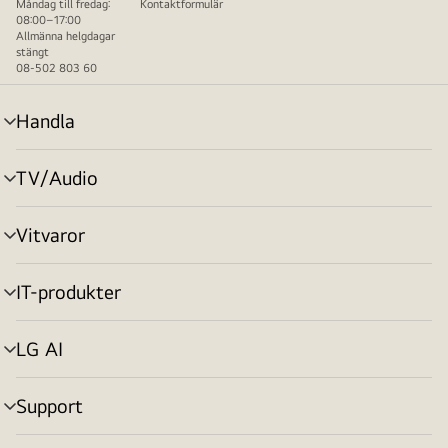
Måndag till fredag:
Kontaktformulär
08:00–17:00
Allmänna helgdagar
stängt
08-502 803 60
Handla
menyväxling
TV/Audio
menyväxling
Vitvaror
menyväxling
IT-produkter
menyväxling
LG AI
menyväxling
Support
menyväxling