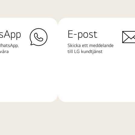
sApp
E-post
WhatsApp.
Skicka ett meddelande
våra
till LG kundtjänst
Läs
mer