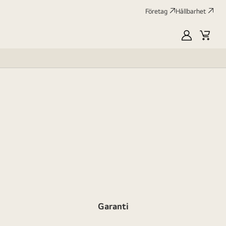
Företag
Hållbarhet
MyLG
Kundv
profile
Garanti