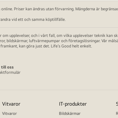
ch online. Priser kan ändras utan förvarning. Mängderna är begränsad
ndra vid ett och samma köptillfälle.
 om upplevelser, och i vårt fall, om vilka upplevelser teknik kan 
aror, bildskärmar, luftvärmepumpar och företagslösningar. Vår måls
framkant, kan göra just det. Life’s Good helt enkelt.
 till oss
aktformulär
Vitvaror
IT-produkter
Vitvaror
Bildskärmar
R