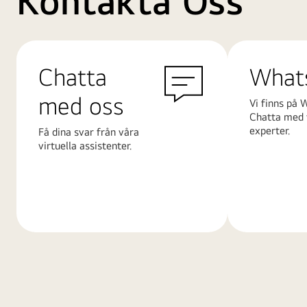
Kontakta Oss
Chatta
What
med oss
Vi finns på 
Chatta med 
experter.
Få dina svar från våra
virtuella assistenter.
Läs
Läs
mer
mer