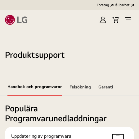
Företag
Hållbarhet
Logga
Kundvagn
Öppn
in
meny
Produktsupport
Handbok och programvaror
Felsökning
Garanti
Populära
Programvarunedladdningar
Uppdatering av programvara