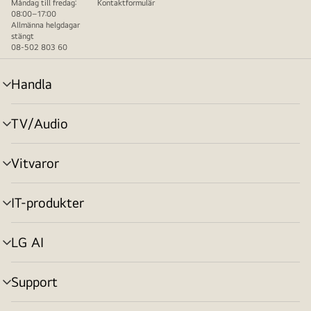
Måndag till fredag:
Kontaktformulär
08:00–17:00
Allmänna helgdagar
stängt
08-502 803 60
Handla
menyväxling
TV/Audio
menyväxling
Vitvaror
menyväxling
IT-produkter
menyväxling
LG AI
menyväxling
Support
menyväxling