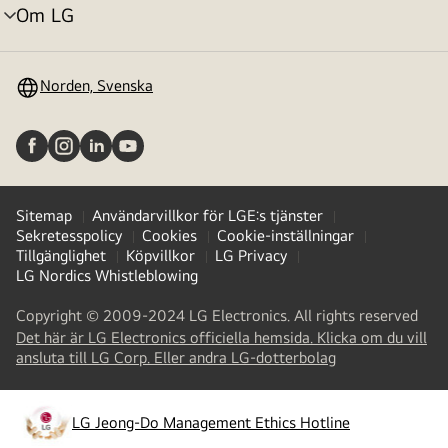
Om LG
menyväxling
Norden, Svenska
Sitemap
Användarvillkor för LGE:s tjänster
Sekretesspolicy
Cookies
Cookie-inställningar
Tillgänglighet
Köpvillkor
LG Privacy
LG Nordics Whistleblowing
Copyright © 2009-2024 LG Electronics. All rights reserved
Det här är LG Electronics officiella hemsida. Klicka om du vill
(
opens
ansluta till LG Corp. Eller andra LG-dotterbolag
in
a
new
LG Jeong-Do Management Ethics Hotline
(
opens
tab
)