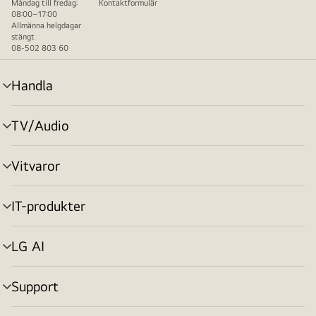
Måndag till fredag:
Kontaktformulär
08:00–17:00
Allmänna helgdagar
stängt
08-502 803 60
Handla
menyväxling
TV/Audio
menyväxling
Vitvaror
menyväxling
IT-produkter
menyväxling
LG AI
menyväxling
Support
menyväxling