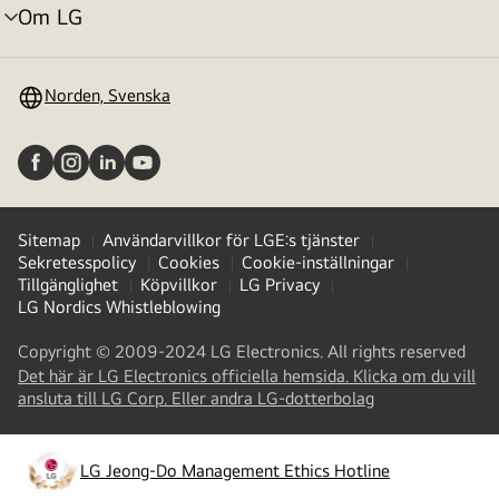
Om LG
menyväxling
Norden, Svenska
Sitemap
Användarvillkor för LGE:s tjänster
Sekretesspolicy
Cookies
Cookie-inställningar
Tillgänglighet
Köpvillkor
LG Privacy
LG Nordics Whistleblowing
Copyright © 2009-2024 LG Electronics. All rights reserved
Det här är LG Electronics officiella hemsida. Klicka om du vill
(
opens
ansluta till LG Corp. Eller andra LG-dotterbolag
in
a
new
LG Jeong-Do Management Ethics Hotline
(
opens
tab
)