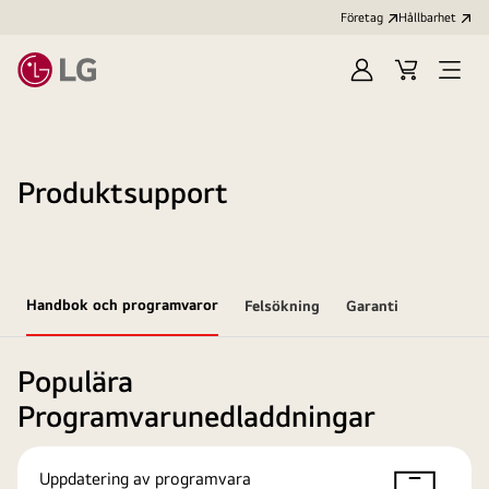
Företag
Hållbarhet
Logga
Kundvagn
Öppn
in
meny
Produktsupport
Handbok och programvaror
Felsökning
Garanti
Populära
Programvarunedladdningar
Uppdatering av programvara