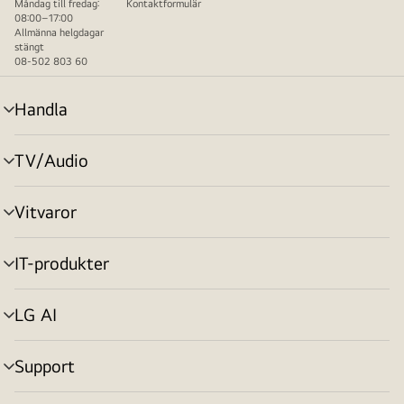
Måndag till fredag:
Kontaktformulär
08:00–17:00
Allmänna helgdagar
stängt
08-502 803 60
Handla
menyväxling
TV/Audio
menyväxling
Vitvaror
menyväxling
IT-produkter
menyväxling
LG AI
menyväxling
Support
menyväxling