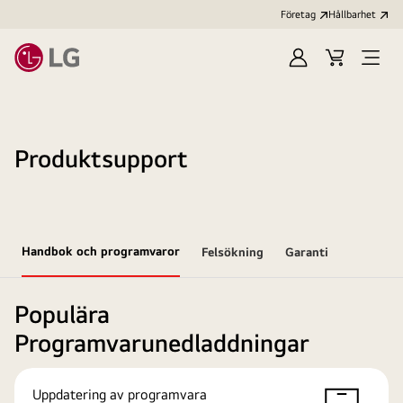
Företag
Hållbarhet
Logga
Kundvagn
Öppn
in
meny
Produktsupport
Handbok och programvaror
Felsökning
Garanti
Populära
Programvarunedladdningar
Uppdatering av programvara