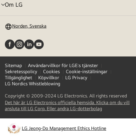
Om LG
menyväxling
Norden, Svenska
Sitemap
Användarvillkor för LGE:s tjänster
Sekretesspolicy
Cookies
Cookie-inställningar
Tillgänglighet
Köpvillkor
LG Privacy
LG Nordics Whistleblowing
Copyright © 2009-2024 LG Electronics. All rights reserved
Det här är LG Electronics officiella hemsida. Klicka om du vill
(
opens
ansluta till LG Corp. Eller andra LG-dotterbolag
in
a
new
LG Jeong-Do Management Ethics Hotline
(
opens
tab
)