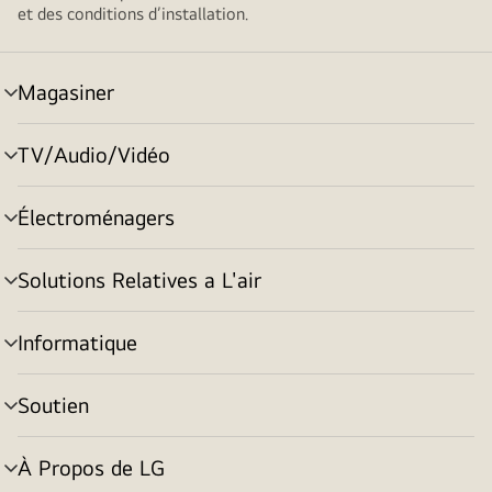
et des conditions d’installation.
Magasiner
menu
basculement
TV/Audio/Vidéo
menu
basculement
Électroménagers
menu
basculement
Solutions Relatives a L'air
menu
basculement
Informatique
menu
basculement
Soutien
menu
basculement
À Propos de LG
menu