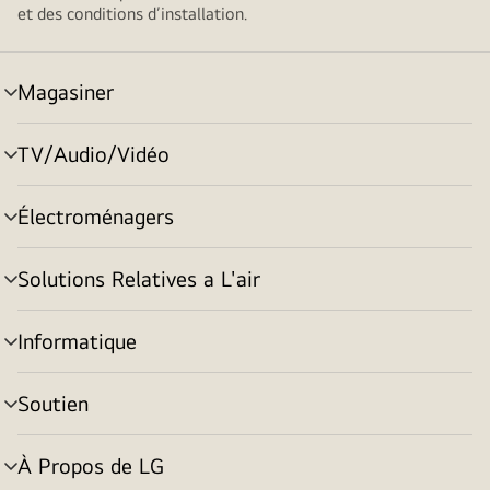
et des conditions d’installation.
Magasiner
menu
basculement
TV/Audio/Vidéo
menu
basculement
Électroménagers
menu
basculement
Solutions Relatives a L'air
menu
basculement
Informatique
menu
basculement
Soutien
menu
basculement
À Propos de LG
menu