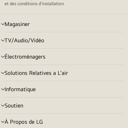
et des conditions d’installation.
Magasiner
menu
basculement
TV/Audio/Vidéo
menu
basculement
Électroménagers
menu
basculement
Solutions Relatives a L'air
menu
basculement
Informatique
menu
basculement
Soutien
menu
basculement
À Propos de LG
menu