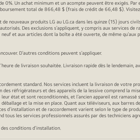
G de 0%. Un achat minimum et un acompte peuvent être exigés. Par 
oursement total de 866,48 $ (frais de crédit de 66,48 $). Visite
t de nouveaux produits LG au LG.ca dans les quinze (15) jours civi
s autorisés. Des exclusions s’appliquent, y compris aux services de
 à neuf et aux articles dont la boîte a été ouverte, de même qu’aux
ncouver. D’autres conditions peuvent s’appliquer.
heure de livraison souhaitée. Livraison rapide dès le lendemain, a
ordement standard. Nos services incluent la livraison de votre produ
n des réfrigérateurs et des appareils de la lessive comprend la mise
 leur état et sont reconditionnés, et l’ancien appareil est ramassé s’
déballage et la mise en place. Quant aux téléviseurs, aux barres de
es d’installation et de raccordement varient selon le type de produi
d tous les services professionnels assurés par des techniciens agr
des conditions d’installation.