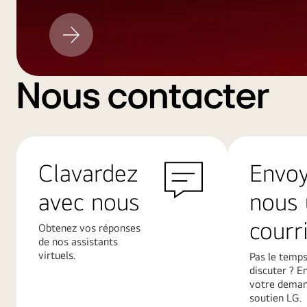
Mise
à
jour
LG
Nous contacter
Clavardez
Envo
avec nous
nous 
courri
Obtenez vos réponses
de nos assistants
virtuels.
Pas le temps
discuter ? E
votre deman
soutien LG.