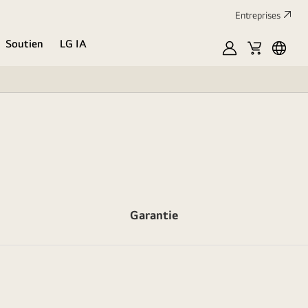
Entreprises​
Soutien
LG IA
MyLG
Cart
Englis
Garantie