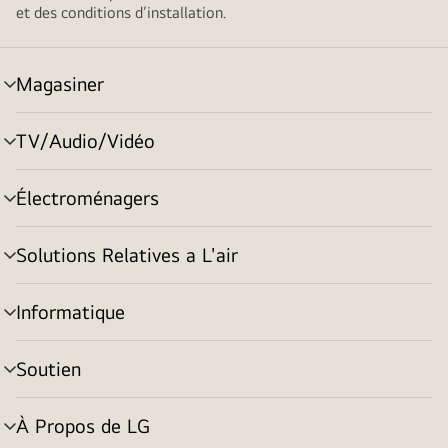
et des conditions d’installation.
Magasiner
menu
basculement
TV/Audio/Vidéo
menu
basculement
Électroménagers
menu
basculement
Solutions Relatives a L'air
menu
basculement
Informatique
menu
basculement
Soutien
menu
basculement
À Propos de LG
menu