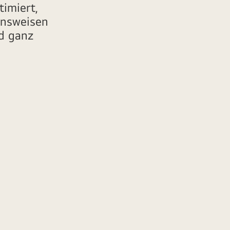
timiert,
ensweisen
nd ganz