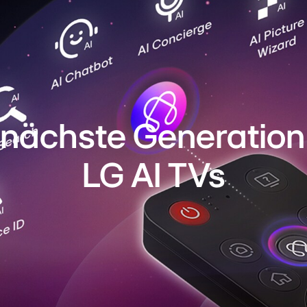
Die n
LG AI
Vervollständi
Remote-Fernb
Entdecke die 
 nächste Generation
erkennen, si
kümmern. So 
genießen.
LG AI TVs
Entdecke d