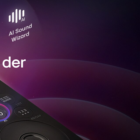
ächste Generation der
 TVs
ge dein AI-Erlebnis mit der neuen AI Magic
edienung mit dem speziellen AI Button.
AI-Fernseher von LG, die dich als Nutzer
 der
ch an dich anpassen und um deine Bedürfnisse
kannst du deinen Lieblingsfilm ganz entspannt
ie wichtigsten Funktionen