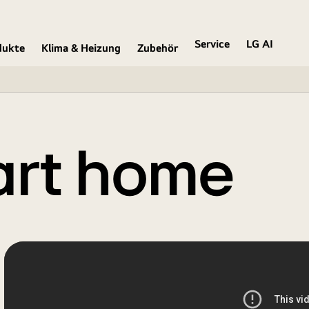
Service
LG AI
dukte
Klima & Heizung
Zubehör
art home