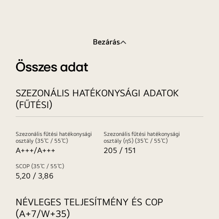
Bezárás
Összes adat
SZEZONÁLIS HATÉKONYSÁGI ADATOK
(FŰTÉSI)
Szezonális fűtési hatékonysági
Szezonális fűtési hatékonysági
osztály (35℃ / 55℃)
osztály (ηS) (35℃ / 55℃)
A+++/A+++
205 / 151
SCOP (35℃ / 55℃)
5,20 / 3,86
NÉVLEGES TELJESÍTMÉNY ÉS COP
(A+7/W+35)