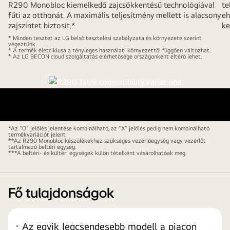
R290 Monobloc kiemelkedő zajcsökkentésű technológiával
te
fűti az otthonát. A maximális teljesítmény mellett is alacsony
eh
zajszintet biztosít.*
ke
* Minden tesztet az LG belső tesztelési szabályzata és környezete szerint
végeztünk.
* A termék életciklusa a tényleges használati környezettől függően változhat.
* Az LG BECON cloud szolgáltatás elérhetősége országonként eltérő lehet.
*Az "O" jelölés jelentése kombinálható, az "X" jelölés pedig nem kombinálható
termékvariációt jelent
**Az R290 Monobloc készülékekhez szükséges vezérlőegység vagy vezérlőt
tartalmazó beltéri egység.
***A beltéri- és kültéri egységek külön tételként vásárolhatóak meg.
Fő tulajdonságok
Az egyik legcsendesebb modell a piacon