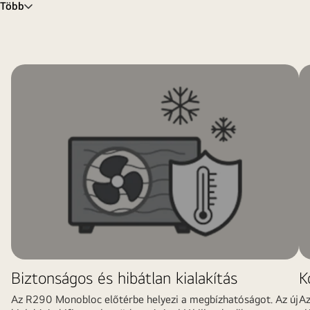
Több
Biztonságos és hibátlan kialakítás
K
Az R290 Monobloc előtérbe helyezi a megbízhatóságot. Az új
Az