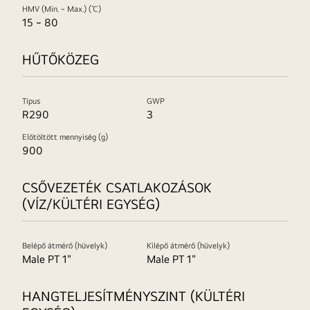
HMV (Min. ~ Max.) (℃)
15 ~ 80
HŰTŐKÖZEG
Típus
GWP
R290
3
Előtöltött mennyiség (g)
900
CSŐVEZETÉK CSATLAKOZÁSOK
(VÍZ/KÜLTÉRI EGYSÉG)
Belépő átmérő (hüvelyk)
Kilépő átmérő (hüvelyk)
Male PT 1"
Male PT 1"
HANGTELJESÍTMÉNYSZINT (KÜLTÉRI