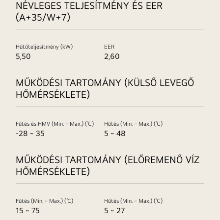
NÉVLEGES TELJESÍTMÉNY ÉS EER
(A+35/W+7)
Hűtőteljesítmény (kW)
EER
5,50
2,60
MŰKÖDÉSI TARTOMÁNY (KÜLSŐ LEVEGŐ
HŐMÉRSÉKLETE)
Fűtés és HMV (Min. ~ Max.) (℃)
Hűtés (Min. ~ Max.) (℃)
-28 ~ 35
5 ~ 48
MŰKÖDÉSI TARTOMÁNY (ELŐREMENŐ VÍZ
HŐMÉRSÉKLETE)
Fűtés (Min. ~ Max.) (℃)
Hűtés (Min. ~ Max.) (℃)
15 ~ 75
5 ~ 27