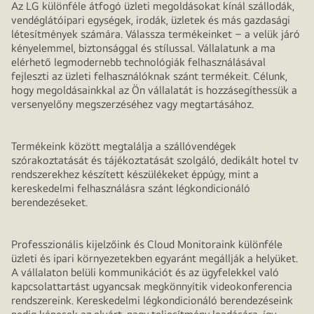
Az LG különféle átfogó üzleti megoldásokat kínál szállodák,
vendéglátóipari egységek, irodák, üzletek és más gazdasági
létesítmények számára. Válassza termékeinket – a velük járó
kényelemmel, biztonsággal és stílussal. Vállalatunk a ma
elérhető legmodernebb technológiák felhasználásával
fejleszti az üzleti felhasználóknak szánt termékeit. Célunk,
hogy megoldásainkkal az Ön vállalatát is hozzásegíthessük a
versenyelőny megszerzéséhez vagy megtartásához.
Termékeink között megtalálja a szállóvendégek
szórakoztatását és tájékoztatását szolgáló, dedikált hotel tv
rendszerekhez készített készülékeket éppúgy, mint a
kereskedelmi felhasználásra szánt légkondicionáló
berendezéseket.
Professzionális kijelzőink és Cloud Monitoraink különféle
üzleti és ipari környezetekben egyaránt megállják a helyüket.
A vállalaton belüli kommunikációt és az ügyfelekkel való
kapcsolattartást ugyancsak megkönnyítik videokonferencia
rendszereink. Kereskedelmi légkondicionáló berendezéseink