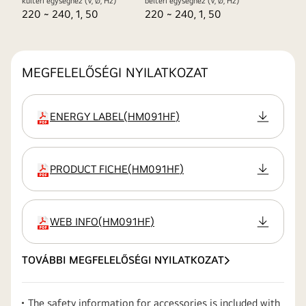
kültéri egységhez (V, Ø, Hz)
beltéri egységhez (V, Ø, Hz)
220 ~ 240, 1, 50
220 ~ 240, 1, 50
MEGFELELŐSÉGI NYILATKOZAT
ENERGY LABEL
(
HM091HF
)
kiterjesztés
PRODUCT FICHE
(
HM091HF
)
kiterjesztés
WEB INFO
(
HM091HF
)
kiterjesztés
TOVÁBBI MEGFELELŐSÉGI NYILATKOZAT
The safety information for accessories is included with