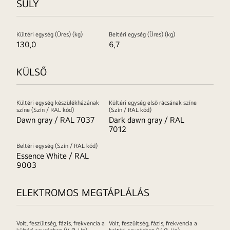
SÚLY
Kültéri egység (Üres) (kg)
Beltéri egység (Üres) (kg)
130,0
6,7
KÜLSŐ
Kültéri egység készülékházának
Kültéri egység első rácsának színe
színe (Szín / RAL kód)
(Szín / RAL kód)
Dawn gray / RAL 7037
Dark dawn gray / RAL
7012
Beltéri egység (Szín / RAL kód)
Essence White / RAL
9003
ELEKTROMOS MEGTÁPLÁLÁS
Volt, feszültség, fázis, frekvencia a
Volt, feszültség, fázis, frekvencia a