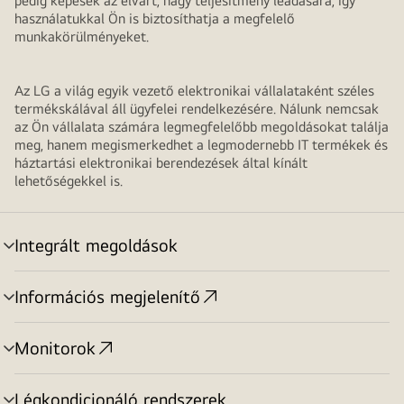
pedig képesek az elvárt, nagy teljesítmény leadására, így
használatukkal Ön is biztosíthatja a megfelelő
munkakörülményeket.
Az LG a világ egyik vezető elektronikai vállalataként széles
termékskálával áll ügyfelei rendelkezésére. Nálunk nemcsak
az Ön vállalata számára legmegfelelőbb megoldásokat találja
meg, hanem megismerkedhet a legmodernebb IT termékek és
háztartási elektronikai berendezések által kínált
lehetőségekkel is.
Integrált megoldások
menu
toggle
Információs megjelenítő
menu
toggle
Monitorok
menu
toggle
Légkondicionáló rendszerek