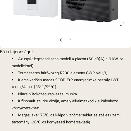
ope
gall
pop
Előző
Következő
oldal
oldal
Fő tulajdonságok
Az egyik legcsendesebb modell a piacon (50 dB(A) a 9 kW-os
modelleknél)
Természetes hűtőközeg R290 alacsony GWP-vel (3)
Kiemelkedően magas SCOP. ErP energiacímke osztály LWT
A+++/A+++ (35°C/55°C)
Nincs hűtőközeg-csövezési munka
Kifinomult szürke dizájn, amely alkalmazkodik a különböző
környezetekhez
Magas, akár 75°C-os kilépő vízhőmérséklet és széles üzemi
tartomány -28°C-os környezeti hőmérsékletig