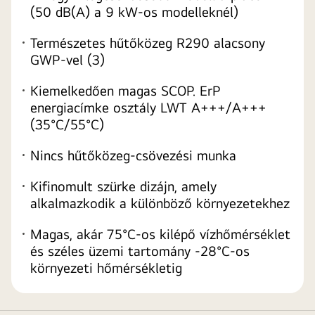
(50 dB(A) a 9 kW-os modelleknél)
Természetes hűtőközeg R290 alacsony
GWP-vel (3)
Kiemelkedően magas SCOP. ErP
energiacímke osztály LWT A+++/A+++
(35°C/55°C)
Nincs hűtőközeg-csövezési munka
Kifinomult szürke dizájn, amely
alkalmazkodik a különböző környezetekhez
Magas, akár 75°C-os kilépő vízhőmérséklet
és széles üzemi tartomány -28°C-os
környezeti hőmérsékletig