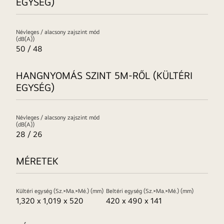
EGYSÉG)
Névleges / alacsony zajszint mód
(dB(A))
50 / 48
HANGNYOMÁS SZINT 5M-RŐL (KÜLTÉRI
EGYSÉG)
Névleges / alacsony zajszint mód
(dB(A))
28 / 26
MÉRETEK
Kültéri egység (Sz.×Ma.×Mé.) (mm)
Beltéri egység (Sz.×Ma.×Mé.) (mm)
1,320 x 1,019 x 520
420 x 490 x 141