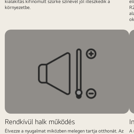
kialakítás kifinomult szürke színével jól illeszkedik a
el
környezetbe.
R2
al
ok
Rendkívül halk működés
I
Élvezze a nyugalmat miközben melegen tartja otthonát. Az
A 